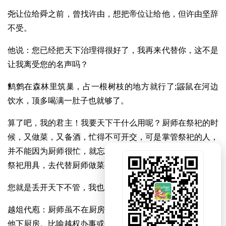
尧让位给舜之前，曾找许由，想把帝位让给他，但许由坚辞
不受。
他说：您已经把天下治理得很好了，我再来代替你，这不是
让我离受您的名声吗？
鹪鹩在森林里筑巢，占一根树枝的地方就行了;鼹鼠在河边
饮水，顶多喝满一肚子也就够了。
算了吧，我的君主！我要天下干什么用呢？厨师在祭祀的时
候，又做菜，又备酒，忙得不可开交，可是掌管祭祀的人，
并不能因为厨师很忙，就忘记自己的本职工作，丢下手中的
祭祀用具，去代替厨师做菜备酒啊！
您就是丢开天下不管，我也决不会代替您的职务。
越俎代庖：厨师虽不在厨房做饭，司祭也不能放下祭品去替
他下厨房。比喻越权办事或包办代替。