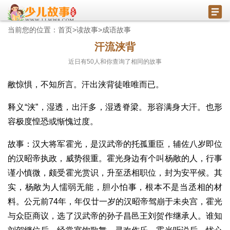
当前您的位置：
首页
>
读故事
>
成语故事
汗流浃背
近日有
50
人和你查询了相同的故事
敝惊惧，不知所言。汗出浃背徒唯唯而已。
释义“浃”，湿透，出汗多，湿透脊梁。形容满身大汗。也形
容极度惶恐或惭愧过度。
故事：汉大将军霍光，是汉武帝的托孤重臣，辅佐八岁即位
的汉昭帝执政，威势很重。霍光身边有个叫杨敞的人，行事
谨小慎微，颇受霍光赏识，升至丞相职位，封为安平候。其
实，杨敞为人懦弱无能，胆小怕事，根本不是当丞相的材
料。公元前74年，年仅廿一岁的汉昭帝驾崩于未央宫，霍光
与众臣商议，选了汉武帝的孙子昌邑王刘贺作继承人。谁知