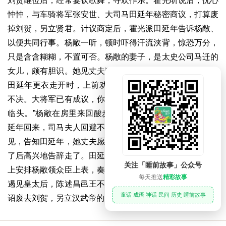
刘贺继位后，经常宴饮歌舞，寻欢作乐。霍光听说后，忧心
忡忡，与车骑将军张安世、大司马田延年秘密商议，打算废
掉刘贺，另立贤君。计议商定后，霍光派田延年告诉杨敞、
以便共同行事。杨敞一听，顿时吓得汗流浃背，惊恐万分，
只是含含糊糊，不置可否。杨敞的妻子，是太史公司马迁的
女儿，颇有胆识。她见丈夫犹豫不决的样子，暗暗着急，趁
田延年更衣走开时，上前劝丈夫说；“国家大事，岂能犹豫
不决。大将军已有成议，你也应当速战速决，否则必然太难
临头。”杨敞在房里来回酸步，却拿不定注意。正巧此时田
延年回来，司马夫人回避不及，索性大大方方地与田延年相
见，告知田延年，她丈夫愿意听从大将军的吩咐。田延年听
了后高兴地告辞走了。田延年回报霍光，霍光十分满意，马
关注「睡前故事」公众号
上安排杨敞领众臣上表，奏请皇太后。第二天，杨敞与群臣
每天推送
精彩故事
遏见皇太后，陈述昌邑王不堪继承王位的原因。太后立即下
童话 成语 神话 民间 历史 睡前故事
诏废去刘贺，另立汉武帝的曾孙刘询为君，史称汉宣帝。