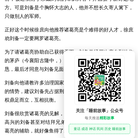
方。可是刘备是个胸怀大志的人，他并不想长久寄人篱下，
只做别人的军师。
正好这个时候徐庶向他推荐诸葛亮是个难得的好人才，徐庶
劝刘备一定要网罗诸葛亮。
为了请诸葛亮协助自己获得天下，刘备曾经三次亲自到他住
的茅庐（今襄阳古隆中，）拜访他，诸葛亮看到刘备非常诚
恳，最后才同意与刘备见面。
刘备向他请教许多治理国家的方法，诸葛亮仔细分析了当时
的情势，建议刘备先占据荆州，这样才能有机会和曹操、孙
权鼎足而立，互相抗衡。
关注「睡前故事」公众号
刘备很欣赏诸葛亮的见解，而且和诸葛亮的感情逐渐加深，
每天推送
精彩故事
高兴的刘备甚至对结拜兄弟关羽及张飞两人说：“我得到诸
童话 成语 神话 民间 历史 睡前故事
葛亮的辅助，就好像鱼得了水一样。”