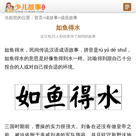
当前您的位置：
首页
>
读故事
>
成语故事
如鱼得水
近日有
25
人和你查询了相同的故事
如鱼得水，民间传说汉语成语故事，拼音是rú yú dé shuǐ，
如鱼得水的意思是好像鱼得到水一样。比喻得到跟自己十分
投合的人或对自己很合适的环境。
三国时期前，曹操的实力很强大。刘备在还没有做皇帝之
前，被迫依附于亲戚刘表的军队阵容，并且驻守新野这地