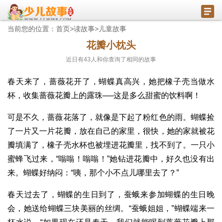
当前您的位置：
首页
>
读故事
>
儿童故事
花瓣小枕头
近日有
43
人和你查询了相同的故事
春天来了，蔷薇花开了，蝴蝶真高兴，她把橡子壳当做水
杯，收集蔷薇花瓣上的露珠──这是多么甜蜜的饮料啊！
可是不久，蔷薇花落了，就像是下起了粉红色的雨。蝴蝶捡
了一片又一片花瓣，放在自己的家里，很快，她的家就被花
瓣填满了，橡子壳水杯也被埋进花瓣里，找不到了。一只小
蜜蜂飞过来，“嗡嗡！嗡嗡！”她钻进花瓣中，好久也没有出
来。蝴蝶好纳闷：“咦，那个小不点儿哪里去了？”
春天过去了，蝴蝶的生日到了，蚕蛾来参加蝴蝶的生日晚
会，她送给蝴蝶三块美丽的丝绸。“蚕蛾姐姐，”蝴蝶端来一