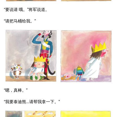
“要说请 哦。”将军说道。
“请把马桶给我。”
“嗯，真棒。”
“我要泰迪熊...请帮我拿一下。”