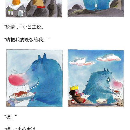
“说请，" 小公主说。
“请把我的晚饭给我。”
“嗯。”
"嘿！"小公主说。