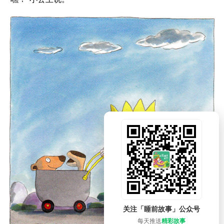
关注「睡前故事」公众号
每天推送
精彩故事