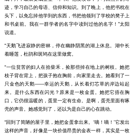
迹，学习自己的母语、信仰和知识。到了晚上，他把书枕在
头下，以免忘掉他学到的东西，书把他领到了学校的凳子上
和书桌前。我在一群学者的名字中读到过他的名字！”太阳
说道。
“天鹅飞进寂静的密林，停在幽静阴黑的湖上休息。湖中长
着睡莲，杜鹃和斑鸠在这里做窝。
“一位贫苦的妇人在拾柴禾，捡那些掉在地上的树枝。她把
枝子背在背上，把孩子抱在胸前，向家里走去。她看到了一
只金色的天鹅——幸运的天鹅，从长着灯芯草的岸边站起
来。是什么东西在闪光？原来是一枚金蛋。她把它捂在胸
口，它仍很温暖的，蛋里一定有生命。是啊，蛋壳里面有啄
壳的声音。她感觉到了，还以为是自己的心在跳动。
“回到了简陋的屋子里，她把金蛋拿出来。‘嘀！嘀！’它发出
这样的声音，好像是一块价值昂贵的金表一样，其实是一枚