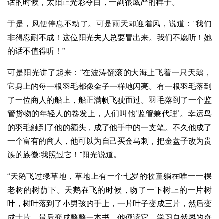
话的时候，太阳正光彩夺目，一副很威严的样子。
于是，风便停息不动了。可是雨天却迎着风，说道：“我们
非得忍耐不成！这位阳光夫人总要冒出来。我们不愿听！她
的话不值得听！”
可是阳光讲了起来：“在波涛翻滚的大海上飞着一只天鹅，
它身上的每一根羽毛都像金子一样地闪亮。有一根羽毛落到
了一位商人的船上，船正满帆飞驶而过。羽毛落到了一个监
管货物的年轻人的卷发上，人们叫他‘监管兼代理’。幸运鸟
的羽毛触到了他的额头，成了他手中的一支笔。不久他成了
一个富有的商人，他可以为自己买金马刺，把金盘子改为贵
族的族徽;我照过它！”阳光说道。
“天鹅飞过绿草地，草地上有一个七岁的牧童躺在唯一一棵
老树的树荫下。天鹅在飞的时候，吻了一下树上的一片树
叶，树叶落到了小男孩的手上，一片叶子变成三片，然后变
成十片，最后变成整整一本书。他便读它，学习自然界的奇