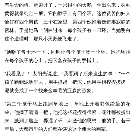
有生命的蛋。蛋裂开了，一只很小的天鹅，伸出头来，羽毛
黄得就像纯金一般。它的脖子上有四个环。这位贫苦的妇人
恰好有四个男孩，三个在家里，第四个她抱着走进那寂静的
密林。于是她马上明白过来，每个孩子有一只环。当她明白
这个道理时，那只小天鹅便飞走了。
“她吻了每个环一下，同时让每个孩子吻一个环。她把环挂
在每个孩子的心上，把它套在孩子的手指上。
“我看见了！”太阳光说道。“我看到了后来发生的事！”“一个
孩子跑到泥地里去，用手抓起一把泥，他用手指捏捏搓搓，
泥就变成了一个找来金羊毛的亚森的形象。
“第二个孩子马上跑到草地上，草地上开着彩色纷呈的花
朵。他摘了满满一把，他把这些花捏得很紧，花汁都被挤出
来，溅到了脸上，弄湿了环，刺激他的思想，他的手。若干
年后，大都市里的人们都在谈论这个伟大的画家。