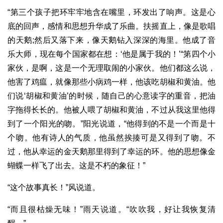
“第三个孩子把环牢牢地含在嘴里，环发出了响声。这是心
底的回声，感情和思想升华成了乐曲。扶摇直上，像是歌唱
的天鹅;然后又落下来，像天鹅钻入深深的海里。他成了音
乐大师，现在每个国家都在想：‘他是属于我的！’“第四个小
家伙，是啊，这是一个无理取闹的小家伙。他们都这么说，
他害了鸡瘟，就像那些小病鸡一样，他该吃胡椒和黄油。他
们说‘胡椒和黄油’的时候，随自己的心意读字的重音，把油
字拖得长长的。他被人喂了胡椒和黄油，不过从我这里他得
到了一个阳光的吻。”阳光说道，“他得到的不是一个而是十
个吻。他有诗人的气质，他虽然挨揍可是又得到了吻。不
过，他从幸运的金天鹅那里得到了幸运的环。他的思想像金
蝴蝶一样飞了出去。这是不朽的象征！”
“这个故事真长！”风说道。
“而且很枯燥无味！”雨天说道。“吹吹我，好让我恢复清