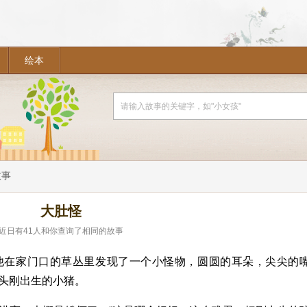
绘本
故事
大肚怪
近日有
41
人和你查询了相同的故事
他在家门口的草丛里发现了一个小怪物，圆圆的耳朵，尖尖的
头刚出生的小猪。