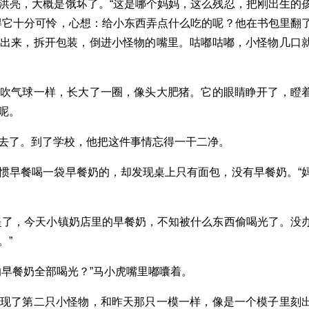
洪亮，大概是饿坏了。“这是哪个妈妈，这么残忍，把刚出生的
得它十分可怜，心想：给小东西弄点什么吃的呢？他在书包里翻
拿出来，拆开包装，倒进小怪物的嘴里。咕嘟咕嘟，小怪物几口
像吹气球一样，长大了一圈，像头大肥猪。它的眼睛睁开了，瞪
呢。
去了。到了学校，他把这件事情忘得一干二净。
惯早餐喝一袋早餐奶的，却发现桌上只有面包，没有早餐奶。“
。
提了，今天小镇奶店里的早餐奶，不知被什么东西偷喝光了。没
。”
的早餐奶全部喝光？”马小虎嘴里嘟囔着。
发现了第二只小怪物，和昨天那只一模一样，像是一个模子里刻