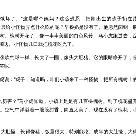
饿坏了。“这是哪个妈妈？这么残忍，把刚出生的孩子扔在
早晨给小怪物弄点什么吃的呢？早餐奶是没有了。他忽然闻到一
槐树。槐树开花了，像一串串美丽的白色风铃。马小虎跑过去，
嘴边。小怪物几口就把槐花吃光了。
，像吹气球一样，长大了一圈，像头大肥猪。它的眼睛睁开了，
笑呢。
虎说：“虎子，知道吗，咱们小镇来了一种怪物，把所有槐树上
么厉害？”马小虎知道，小镇上足足有几百棵槐树。到了槐花盛
布。空气中洋溢着一股股甜香，简直太美了。现在没有了槐花，
叫大肚怪，长得像猪，饭量很大，特别能吃。成年的大肚怪，大