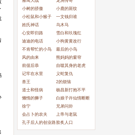
雁鹰大战
龙洞传奇
孩
小树的骄傲
小鹿的斑纹
了
小松鼠和小猴子
一文钱归谁
就
姓氏神话
乌木马
心安即归路
雪白和玖瑰红
着
迪迪的电话
小狗黄黄改行
不肯帮忙的小鸟
最后的小鸟
风的由来
熊妈妈的窗帘
前倨后恭
自噬其身的老虎
记牢在水里
义蛇复仇
妈
兽王
2的烦恼
道士和怪病
杨昌新打抱不平
办
懒惰的狮子
白娘子许仙情断断
徐宁
桥
兄弟问卦
会占卜的农夫
上帝与老鼠
孔子后人的创业路
脍炙人口
径
出