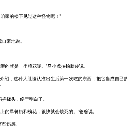
在咱家的楼下见过这种怪物呢！”
虎自豪地说。
我喂的就是一串槐花呢。”马小虎拍拍脑袋说。
专家介绍，这种大肚怪认准出生后第一次吃的东西，把它当成自己
”
妈挠挠头，终于明白了。
镇上的早餐奶和槐花，很快就会饿死的。”爸爸说。
有些伤感。