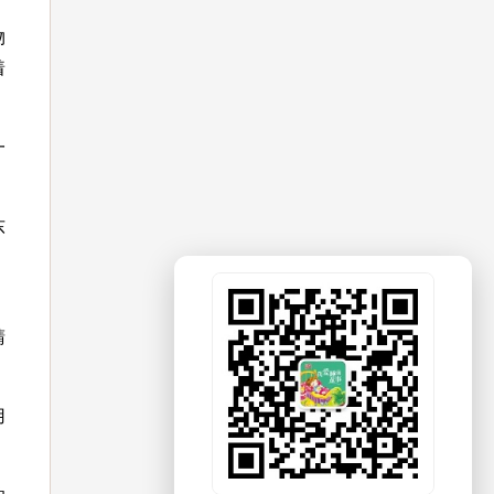
物
着
一
东
，
睛
用