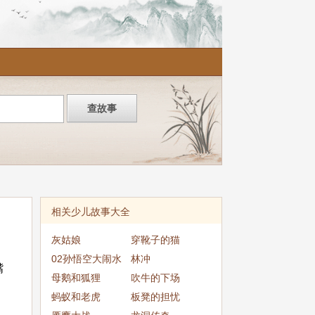
相关少儿故事大全
灰姑娘
穿靴子的猫
02孙悟空大闹水
林冲
嘴
晶宫
母鹅和狐狸
吹牛的下场
蚂蚁和老虎
板凳的担忧