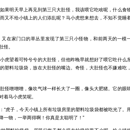
：如果明天早上再见到第三只大肚怪，我该喂它吃啥呢，什么食
，而又不给小镇上的人们添乱呢？马小虎想来想去，不知不觉睡
，又在家门口的草丛里发现了第三只小怪物，和前两天的一模
肚怪。
马小虎望着可怜兮兮的大肚怪，但他昨晚早就想好了喂它吃什么
包的塑料垃圾袋，放在大肚怪的嘴边。奇怪，大肚怪也不嫌难吃
大肚怪噌噌噌，像吹气球一样长大了一圈，像头大肥猪。它的眼
对着马小虎笑呢。
：“虎子，今天小镇上所有垃圾房里的塑料垃圾袋都被吃光了。
降一物，一举两得啊！你真是太聪明了！”