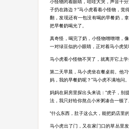
小怪物闭着眼睛，哇哇大哭，声音十分
子扔在路边？”马小虎看着小怪物，觉
翻，发现还有一包没有喝的早餐奶，
把早餐奶喝光了。
真奇怪，喝完了奶，小怪物噌噌噌，
一对绿豆似的小眼睛，正对着马小虎笑
马小虎看小怪物不哭了，就离开它上学
第二天早晨，马小虎坐在餐桌前。他习
妈，我的早餐奶呢？”马小虎不满地问
妈妈在厨房里探出头来说：“虎子，别
法，我只好给你熬点小米粥凑合一顿了
“什么东西，肚子这么大，能把奶店里
马小虎出了门，又在家门口的草丛里