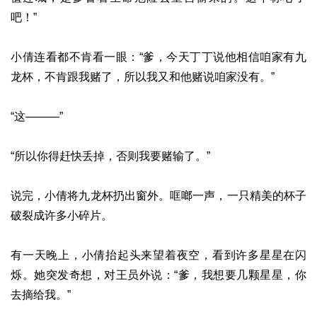
吧！”
小倩连看都不肯看一眼：“爹，今天丁丁说他相信咱家有九
龙杯，不肯跟我赌了，所以我又和他赌说咱家没有。”
“这———”
“所以你得赶快丢掉，否则我要赌输了。”
说完，小倩将九龙杯扔出窗外。哐啷一声，一只精美的杯子
破裂成许多小碎片。
有一天晚上，小倩抬起头来望着夜空，看到许多星星在闪
烁。她突发奇想，对王员外说：“爹，我想要几颗星星，你
去摘给我。”