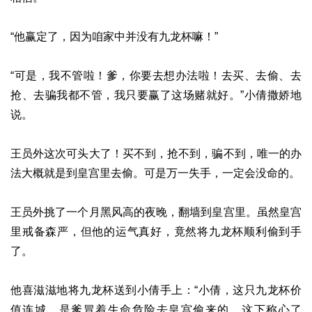
“他赢定了，因为咱家中并没有九龙杯嘛！”
“可是，我不管啦！爹，你要去想办法啦！去买、去偷、去
抢、去骗我都不管，我只要赢了这场赌就好。”小倩撒娇地
说。
王员外这次可头大了！买不到，抢不到，骗不到，唯一的办
法大概就是到皇宫里去偷。可是万一失手，一定会没命的。
王员外挑了一个月黑风高的夜晚，翻墙到皇宫里。虽然皇宫
里戒备森严，但他的运气真好，竟然将九龙杯顺利偷到手
了。
他喜滋滋地将九龙杯送到小倩手上：“小倩，这只九龙杯价
值连城，是爹冒着生命危险去皇宫偷来的。这下称心了