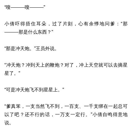
“嗖———嗖———”
小倩吓得捂住耳朵，过了片刻，心有余悸地问爹：“那
———那是什么东西？”
“那是冲天炮。”王员外说。
“冲天炮？冲到天上的鞭炮？对了，冲上天空就可以去摘星
星了。”
“可是冲天炮飞不到星星上。”
“爹真笨，一支当然飞不到，一百支、一千支绑在一起总可
以了吧？还不行的话，一万支一定行。”小倩自鸣得意地
说。