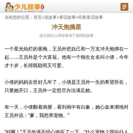
当前您的位置：
首页
>
读故事
>
童话故事
>
经典童话故事
冲天炮摘星
近日有
52
人和你查询了相同的故事
一个星光灿烂的夜晚，王员外把自己和一万支冲天炮绑在一
起……王员外是个大富翁。他有一个独生女名叫小倩，今年
才十岁，长得既聪明又可爱。
小倩的妈妈去世好几年了，小倩是王员外一生的希望所在，
只要她开口，王员外一定想尽办法满足她。
有一天，小倩翻着画册，看到画中有白象，她心血来潮地对
王员外说：“爹，我想养宠物。”
“好啊！”王员外漫不经心地应了一下，“什么宠物？我叫仆人