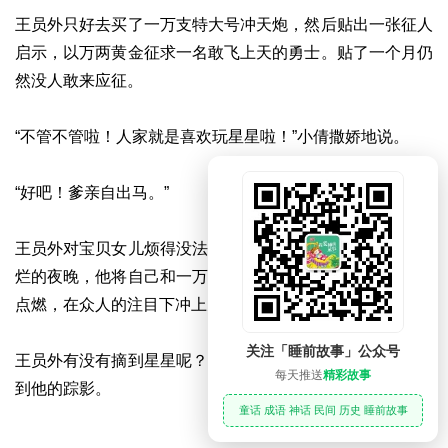
王员外只好去买了一万支特大号冲天炮，然后贴出一张征人
启示，以万两黄金征求一名敢飞上天的勇士。贴了一个月仍
然没人敢来应征。
“不管不管啦！人家就是喜欢玩星星啦！”小倩撒娇地说。
“好吧！爹亲自出马。”
王员外对宝贝女儿烦得没法，只好出此下策。在一个星光灿
烂的夜晚，他将自己和一万支冲天炮绑在一起，请别人用火
点燃，在众人的注目下冲上天空。
关注「睡前故事」公众号
王员外有没有摘到星星呢？没人知道，不过以后再没有人看
每天推送
精彩故事
到他的踪影。
童话 成语 神话 民间 历史 睡前故事