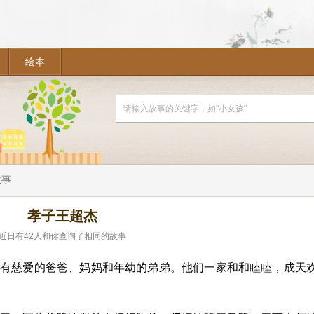
绘本
故事
孝子王超杰
近日有
42
人和你查询了相同的故事
里有慈爱的爸爸、妈妈和年幼的弟弟。他们一家和和睦睦，成天