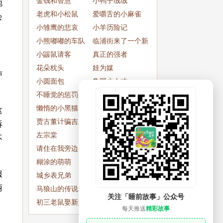
金钱和智慧
小鸭子绒绒
地
老虎和小松鼠
爱嚼舌的小麻雀
会
小雏鹰的悲哀
小羊历险记
小熊嘟嘟的车队
临浦街来了一个新
小鼹鼠请客
邻居
真正的强者
花朵枕头
娃为媒
泸
小圆面包
鲁国少人才
不睡觉的惩罚
会写信的神奇邮箱
懒惰的小黑猫
小白兔采蘑菇
这
贾古董计骗吉三官
坟头钉
诉
左宗棠
不吃鸡蛋
不
请住在我旁边
善良的小猪猪请客
糊涂的萌萌
被撞倒的羊奶奶
服
城乡表兄弟
三只蚂蚁
丽
马狼山的传说
小河马大嘴巴
关注「睡前故事」公众号
初三老鼠娶新娘
枯木逢春
每天推送
精彩故事