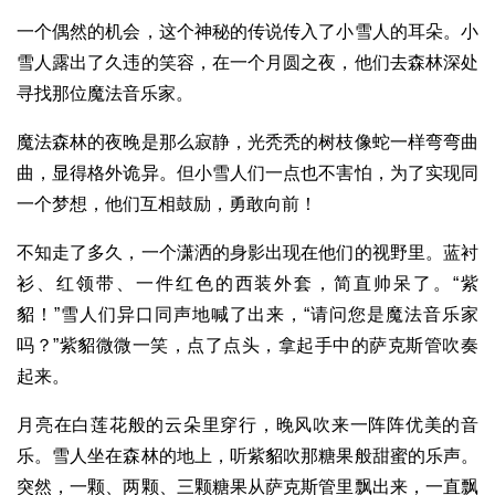
一个偶然的机会，这个神秘的传说传入了小雪人的耳朵。小
雪人露出了久违的笑容，在一个月圆之夜，他们去森林深处
寻找那位魔法音乐家。
魔法森林的夜晚是那么寂静，光秃秃的树枝像蛇一样弯弯曲
曲，显得格外诡异。但小雪人们一点也不害怕，为了实现同
一个梦想，他们互相鼓励，勇敢向前！
不知走了多久，一个潇洒的身影出现在他们的视野里。蓝衬
衫、红领带、一件红色的西装外套，简直帅呆了。“紫
貂！”雪人们异口同声地喊了出来，“请问您是魔法音乐家
吗？”紫貂微微一笑，点了点头，拿起手中的萨克斯管吹奏
起来。
月亮在白莲花般的云朵里穿行，晚风吹来一阵阵优美的音
乐。雪人坐在森林的地上，听紫貂吹那糖果般甜蜜的乐声。
突然，一颗、两颗、三颗糖果从萨克斯管里飘出来，一直飘