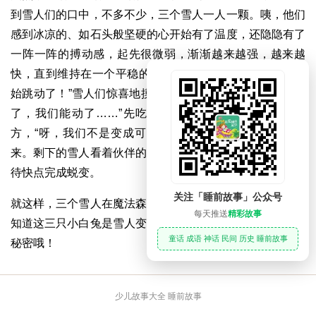
到雪人们的口中，不多不少，三个雪人一人一颗。咦，他们
感到冰凉的、如石头般坚硬的心开始有了温度，还隐隐有了
一阵一阵的搏动感，起先很微弱，渐渐越来越强，越来越
快，直到维持在一个平稳的范围。“我们……我们的心脏开
始跳动了！”雪人们惊喜地摸着自己的心脏。“哇！我们有手
了，我们能动了……”先吃完糖果的两个雪人看了一眼对
方，“呀，我们不是变成可爱的小白兔了吗！”他们欢呼起
来。剩下的雪人看着伙伴的成功变身，也努力地吞咽着，期
待快点完成蜕变。
关注「睡前故事」公众号
就这样，三个雪人在魔法森林里活了下来。当然，只有紫貂
每天推送
精彩故事
知道这三只小白兔是雪人变的。看到故事的你，一定要保守
童话 成语 神话 民间 历史 睡前故事
秘密哦！
少儿故事大全 睡前故事