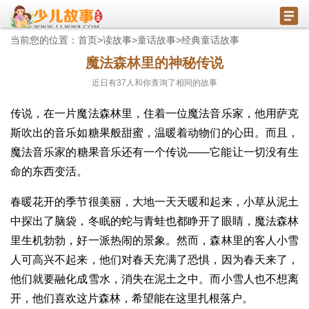
当前您的位置：
首页
>
读故事
>
童话故事
>
经典童话故事
魔法森林里的神秘传说
近日有
37
人和你查询了相同的故事
传说，在一片魔法森林里，住着一位魔法音乐家，他用萨克
斯吹出的音乐如糖果般甜蜜，温暖着动物们的心田。而且，
魔法音乐家的糖果音乐还有一个传说——它能让一切没有生
命的东西变活。
春暖花开的季节很美丽，大地一天天暖和起来，小草从泥土
中探出了脑袋，冬眠的蛇与青蛙也都睁开了眼睛，魔法森林
里生机勃勃，好一派热闹的景象。然而，森林里的客人小雪
人可高兴不起来，他们对春天充满了恐惧，因为春天来了，
他们就要融化成雪水，消失在泥土之中。而小雪人也不想离
开，他们喜欢这片森林，希望能在这里扎根落户。