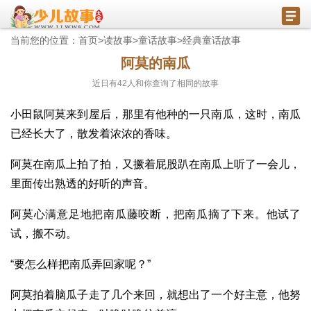
当前您的位置：
首页
>
读故事
>
童话故事
>
经典童话故事
阿莫的南瓜
近日有
42
人和你查询了相同的故事
小田鼠阿莫来到屋后，那里有他种的一只南瓜，这时，南瓜
已经长大了，散发着浓浓的香味。
阿莫在南瓜上拍了拍，又撅着屁股趴在南瓜上听了一会儿，
里面传出熟透的好听的声音。
阿莫心满意足地把南瓜藤咬断，把南瓜摘了下来。他试了
试，搬不动。
“要怎么样把南瓜弄回家呢？”
阿莫拍着脑瓜子走了几个来回，就想出了一个好主意，他努