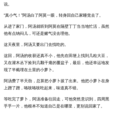
说。
“真小气！”阿汤白了阿莫一眼，转身回自己家睡觉去了。
从进了家门，阿汤就听到阿莫在隔壁丁丁当当地忙活，虽然
他有点纳闷儿，可还是赌气没去理他。
这天夜里，阿汤又要出门去找吃的。
这回，阿汤的收获还真不小，他先在田埂上找到几粒大豆，
又在灌木丛下捡到几颗干瘪的覆盆子，最后，他还幸运地发
现了半截埋在土里的小萝卜。
阿汤费了半天劲，总算把小萝卜拔了出来。他把小萝卜在身
上蹭了蹭，咯吱咯吱吃起来，味道真不错。
等吃完了萝卜，阿汤准备往回走，可他突然意识到，四周黑
乎乎一片，他根本不知道自己是在哪里，更别说回家了。