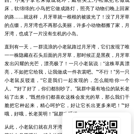
西。小兔子拿它来做成花环，戴在头上;小松鼠把它做成
床，软绵绵的;小鸟把它做成路灯，照亮了动物们晚上回家
的路……就这样，月牙草就一根根的被拔光了！没了月牙草
的点缀，月牙湾也不再那么美丽，许多小动物都搬了家，月
牙湾，也成了一片没有生机的小岛。
直到有一天，一群流浪的小老鼠路过月牙湾，它们发现了唯
一一株隐藏在石头后面的月牙草，那时候正是黑夜，月牙草
发出闪耀的光芒，漂亮极了！一只小老鼠说：“这株草真漂
亮，不如把它给我，让我做成一件衣裳吧。”“不行！”另一只
小老鼠反驳道，“它是我们一起发现的，怎么能给你一个
人。”“好了好了，你们都别吵了。”鼠群中最有地位的鼠长老
站了出来，“既然你们都喜欢这株会发光的草，那么我们干
脆把它种起来，精心呵护它，好让它长出更多来吧！”“好
哦，好哦，长老英明！”鼠群欢呼道。
从此，小老鼠们就在月牙湾住下了。它们把这唯一一株月牙