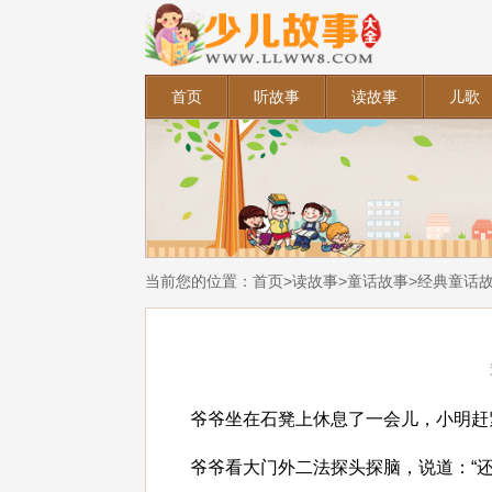
首页
听故事
读故事
儿歌
当前您的位置：
首页
>
读故事
>
童话故事
>
经典童话
爷爷坐在石凳上休息了一会儿，小明赶
爷爷看大门外二法探头探脑，说道：“