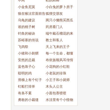
子
不同
杜鹃和蝉
小金鱼尼莫
小白兔的萝卜房子
狼在猴法官面前告
狐狸交朋友
狐狸
乌龟的建议
两只小懒熊买西瓜
谁的桃子树
药房看门人
钓鱼的秘诀
端午戴石榴花的来
苏峪寨的传说
历
教士和客人
飞鸽祭
天上飞来的王子
小猪和小刺猬
每一个生命，都懂
安然的总裁
得做最好的自己
布依族顺风耳传情
蓝色珠子心
的传说
小花狗的小红鞋
聪明的鸡
小老鼠的珍珠
滑梯上有个钉子
小王子和小厨师
钉船打排斧
木头人公主
有条不紊
小面包香喷喷
勇敢的小裁缝
水洼里有个小怪物