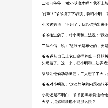
二法问爷爷：“教小明魔术吗？我不上坡
“好啊！”爷爷摸了下胡须，吩咐小明：
小名奶奶说：“不用了，我给你捎出来吧
爷爷接过袋子，对小明和二法说：“我这
二法不信，说：“这袋子是布做的，要是
爷爷遂从自己上衣口袋里掏出一只蜡烛
头燃着了。这一来，把小明和二法弄糊
爷爷让他俩动动脑筋，二人想了半天，
爷爷对小明说：“这么简单的问题都想
小明还是不明白，爷爷把黑布袋递给
火柴，点燃蜡烛也不能那么快？