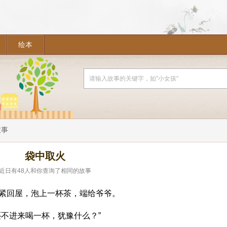
绘本
故事
袋中取火
近日有
48
人和你查询了相同的故事
紧回屋，泡上一杯茶，端给爷爷。
还不进来喝一杯，犹豫什么？”