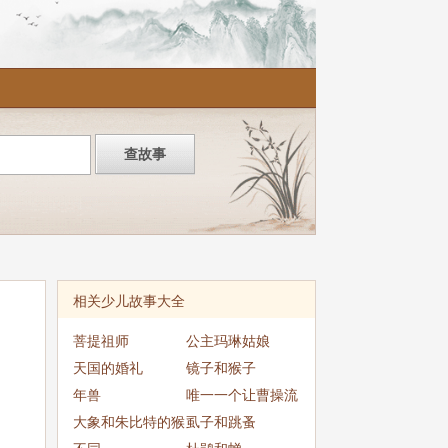
相关少儿故事大全
菩提祖师
公主玛琳姑娘
天国的婚礼
镜子和猴子
年兽
唯一一个让曹操流
大象和朱比特的猴
泪的女子
虱子和跳蚤