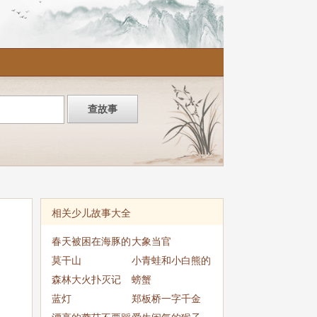
相关少儿故事大全
春天被困在海豚的
大象当官
梦里
莫干山
小青蛙和小白熊的
森林大火扑灭记
争吵
螃蟹
蓝灯
郑板桥一字千金