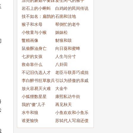
漂亮的蘑菇不要踩
爱生闲气的猴子
玉
岩石上的小蝌蚪
白鸡岭的民间传说
技不如名：扁鹊的
石崮和洼地
医术
猴子和水母
帮倒忙的老牛
小牧童与小猴
姊妹松
鳖精画像
豺狼和鼓
间
鼠偷酥油身亡
向日葵和蜜蜂
七岁的女孩
人生与分寸
救命靠什么
八卦田
不记旧仇选人才
老臣斗联弄巧成拙
李白醉书狂草敌兵
出丑
引以为骄傲的亲戚
放火容易灭火难
大金牛
小狐狸数星星
康熙私访牛街
将
我的"傻"儿子
再见秋天
去
水牛和狼
小鱼欢欢和小鱼乐
谁更愉快
乐
苏轼代人写扇还债
我