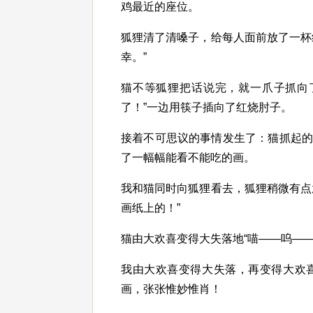
鸡最近的座位。
狐狸清了清嗓子，给每人面前放了一杯
幸。”
猫不等狐狸把话说完，就一爪子抓向
了！”一边用筷子插向了红烧肘子。
接着不可思议的事情发生了：猫抓起
了一幅幅能看不能吃的画。
我和猫同时向狐狸看去，狐狸稍微有点
画纸上的！”
猫由大欢喜变得大失落地“喵——呜—
我由大欢喜变得大失落，再变得大欢
画，张张惟妙惟肖！