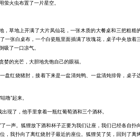
用萤火虫布置了一片星空。
草地，草地上开满了大片凤仙花，一张木质的大餐桌和三把粗糙
铺了一张白桌布，一个白瓷瓶里面插满了玫瑰花，桌子中央放着
倒吸了一口凉气。
贪婪的光芒，大胆地先饱自己的眼福。
、一盘红烧猪肘，接着下来是一盆清炖鸭、一盆清炖排骨，桌子
咕噜”起来。
步伐出现了，他手里拿着一瓶红葡萄酒和三个酒杯。
呜”了一声。狐狸放下酒和杯子正要为我们让座，我们已经各自扑
座位，我扑向了离红烧肘子最近的座位。狐狸笑了笑，回到了离