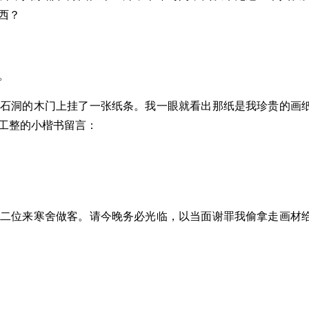
西？
。
到石洞的木门上挂了一张纸条。我一眼就看出那纸是我珍贵的画
工整的小楷书留言：
请二位来寒舍做客。请今晚务必光临，以当面谢罪我偷拿走画材