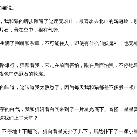
向猫说。
了，我和猫的脚步踏遍了这座无名山，最喜欢去北山的鸡冠岭，
片石，悬在空中，很有气势。
围生满了荆棘和杂草，不可能住人，即使有什么仙妖鬼神，也无
山路难行，猫跟着我，它走在前面害怕，跟在后面怕黑，不停地
夜色中鸡冠石的轮廓。
芋的味道，这味道我太熟悉了，因为每天我和猫都差不多煮一顿
山芋的白气，我和猫沿着白气来到了一片星光底下。奇怪，星星
道我们上了天堂？
，不停地上下翻飞。猫向着星光扑了几下，居然扑下了一颗小