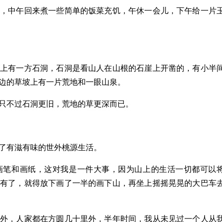
生，中午回来煮一些简单的饭菜充饥，午休一会儿，下午给一片
山上有一方石洞，石洞是看山人在山根的石崖上开凿的，有小半
边的草坡上有一片荒地和一眼山泉。
只不过石洞更旧，荒地的草更深而已。
了有滋有味的世外桃源生活。
画笔和画纸，这对我是一件大事，因为山上的生活一切都可以
没有了，就得放下画了一半的画下山，再坐上摇摇晃晃的大巴车
猫外，人家都在方圆几十里外，半年时间，我从未见过一个人从