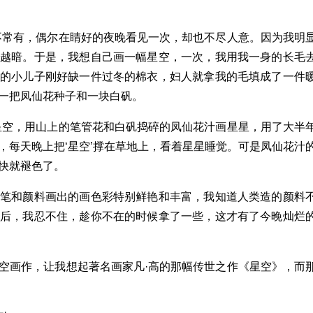
不常有，偶尔在睛好的夜晚看见一次，却也不尽人意。因为我明
来越暗。于是，我想自己画一幅星空，一次，我用我一身的长毛
人的小儿子刚好缺一件过冬的棉衣，妇人就拿我的毛填成了一件
一把凤仙花种子和一块白矾。
星空，用山上的笔管花和白矾捣碎的凤仙花汁画星星，用了大半
，每天晚上把‘星空’撑在草地上，看着星星睡觉。可是凤仙花汁
快就褪色了。
画笔和颜料画出的画色彩特别鲜艳和丰富，我知道人类造的颜料
最后，我忍不住，趁你不在的时候拿了一些，这才有了今晚灿烂
空画作，让我想起著名画家凡·高的那幅传世之作《星空》，而