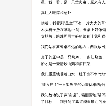
星。我一看，是一只萤火虫，原来有人
真让人吃惊和意外！
接着，我看到“星空”下有一片大大的
木头椅子放在草地中间。餐桌上好像
支蜡烛，蜡烛周围丰盛的菜肴让我和猫
我们站在离餐桌不远的地方，两眼放出
桌子的正中是一只烤鸡、一条红烧鱼
沿才是一些清炒山菇和凉拌菜。
我们重重地咽着口水，肚子也不争气地“
“请入席！”一只狐狸突然迈着优雅的
我礼貌地说了声“谢谢”，猫甜蜜地“喵
了目标——猫扑到了离红烧鱼最近的