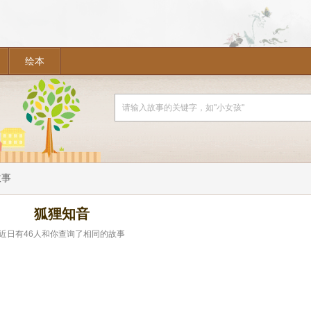
绘本
故事
狐狸知音
近日有
46
人和你查询了相同的故事