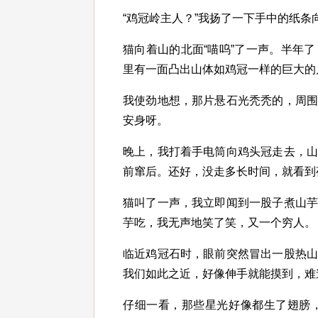
“鸡冠岭主人？”我扬了一下手中的纸条
猫向着山的北面“喵呜”了一声。半年
里有一面凸出山体如鸡冠一样的巨大的
我使劲地想，那片悬石光秃秃的，周
安身呀。
晚上，我打着手电筒向鸡头冠走去，
前窜后。还好，没走多长时间，就看到
猫叫了一声，我立即闻到一股子煮山
芋吃，我无声地笑了笑，又一个穷人。
临近鸡冠石时，眼前突然冒出一股热
我们如此之近，好像伸手就能摸到，难
仔细一看，那些星光好像都生了翅膀