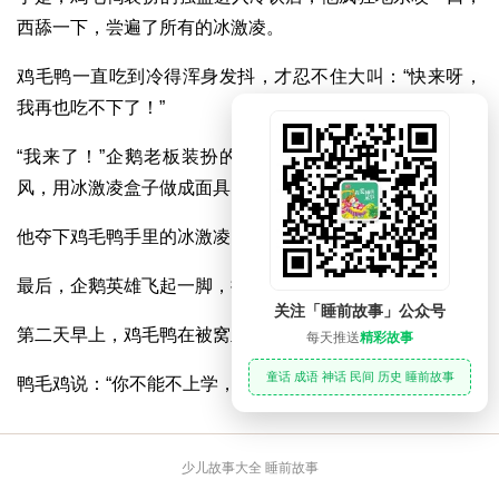
西舔一下，尝遍了所有的冰激凌。
鸡毛鸭一直吃到冷得浑身发抖，才忍不住大叫：“快来呀，
我再也吃不下了！”
“我来了！”企鹅老板装扮的英雄立刻出现。他用被单当披
风，用冰激凌盒子做成面具。
他夺下鸡毛鸭手里的冰激凌，把它砸到鸡毛鸭脸上……
最后，企鹅英雄飞起一脚，把鸭强盗踢出冷饮店。
关注「睡前故事」公众号
第二天早上，鸡毛鸭在被窝里接到鸭毛鸡打来的电话。
每天推送
精彩故事
童话 成语 神话 民间 历史 睡前故事
鸭毛鸡说：“你不能不上学，因为世界末日延迟了……”
少儿故事大全 睡前故事