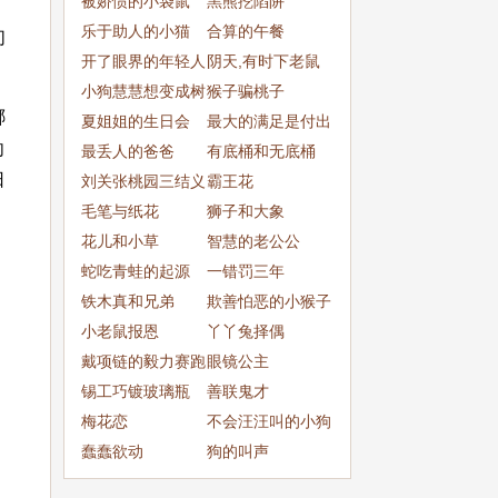
被娇惯的小袋鼠
黑熊挖陷阱
、
乐于助人的小猫
合算的午餐
们
开了眼界的年轻人
阴天,有时下老鼠
小狗慧慧想变成树
猴子骗桃子
哪
夏姐姐的生日会
最大的满足是付出
向
最丢人的爸爸
有底桶和无底桶
日
刘关张桃园三结义
霸王花
毛笔与纸花
狮子和大象
花儿和小草
智慧的老公公
，
蛇吃青蛙的起源
一错罚三年
铁木真和兄弟
欺善怕恶的小猴子
小老鼠报恩
丫丫兔择偶
戴项链的毅力赛跑
眼镜公主
锡工巧镀玻璃瓶
善联鬼才
梅花恋
不会汪汪叫的小狗
蠢蠢欲动
狗的叫声