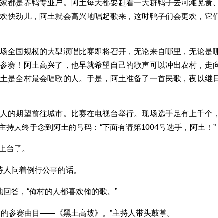
家家都是养鸭专业户。阿土每天都要赶着一大群鸭子去河滩觅食
的欢快劲儿，阿土就会高兴地唱起歌来，这时鸭子们会更欢，它
一场全国规模的大型演唱比赛即将召开，无论来自哪里，无论是
名参赛！阿土高兴了，他早就希望自己的歌声可以冲出农村，走
阿土是全村最会唱歌的人。于是，阿土准备了一首民歌，夜以继
村人的期望前往城市。比赛在电视台举行。现场选手足有上千个
持人终于念到阿土的号码：“下面有请第1004号选手，阿土！”
上台了。
持人问着例行公事的话。
地回答，“俺村的人都喜欢俺的歌。”
生的参赛曲目——《黑土高坡》。”主持人带头鼓掌。