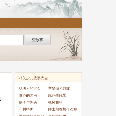
相关少儿故事大全
聪明人的宝石
凿壁偷光典故
贪心的乞丐
腌鸭生腌蛋
到
锯子与斧头
橡树和猪
守树待肉
睡太郎在想什么呢