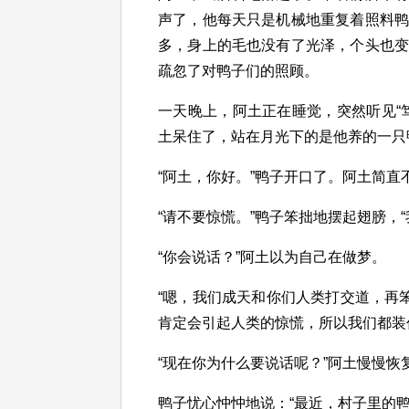
声了，他每天只是机械地重复着照料
多，身上的毛也没有了光泽，个头也
疏忽了对鸭子们的照顾。
一天晚上，阿土正在睡觉，突然听见“
土呆住了，站在月光下的是他养的一只
“阿土，你好。”鸭子开口了。阿土简
“请不要惊慌。”鸭子笨拙地摆起翅膀，
“你会说话？”阿土以为自己在做梦。
“嗯，我们成天和你们人类打交道，再
肯定会引起人类的惊慌，所以我们都装
“现在你为什么要说话呢？”阿土慢慢恢
鸭子忧心忡忡地说：“最近，村子里的鸭