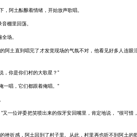
下，阿土酝酿着情绪，开始放声歌唱。
录音棚里回荡。
遍全场。
入的阿土直到唱完了才发觉现场的气氛不对，他看见好多人连眼
你说，你是你们村的大歌星？”
，俺一唱，它们都跟着俺唱。”
。
”又一位评委把笑喷出来的假牙安回嘴里，肯定地说， “很可惜
有的挫折感，阿土回到了村子里。从此，村里再也听不到阿土的