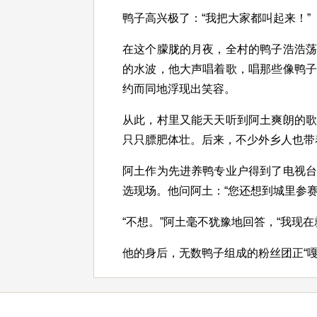
鸭子高兴极了：“我把大家都叫起来！”
在这个朦胧的月夜，全村的鸭子浩浩
的水波，他大声唱着歌，唱那些像鸭
约而同地浮现出笑容。
从此，村里又能天天听到阿土爽朗的
只只膘肥体壮。后来，不少外乡人也带
阿土作为先进养鸭专业户得到了电视
选现场。他问阿土：“您还想到城里参赛
“不想。”阿土毫不犹豫地回答，“我现在
他的身后，无数鸭子组成的粉丝团正“