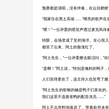
预赛都是清唱，没有伴奏，在众目睽睽
“我家住在黑土高坡……”嘹亮的歌声在
“噗！”一位评委的喷笑声透过麦克风传
转眼，会场变成了笑的海洋。全心投
都笑了出来。阿土的脸涨红了。
“阿土先生，”一位评委擦去眼泪问，“
“是啊！”阿土说，“特别是俺村的鸭子
人们笑得更欢了，连主持人也笑弯了腰
“阿土先生的歌喉的确是鸭子们喜欢的。
我们这里不选唐老鸭的配音演员……”
阿土不出所料地落选了。带着前所未