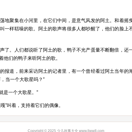
荡荡地聚集在小河里，在它们中间，是意气风发的阿土。和着摇
子叫一样聒噪的歌。阿土的歌声将很多人都吵醒了，他们的脸上
歌声了。人们都说听了阿土的歌，鸭子不光产蛋量不断翻倍，还
着他们的鸭子来听阿土的歌。
台的报道，前来采访阿土的记者里，有一个曾经看过阿土当年的
，当一个大歌星吗？”
就是一个大歌星。”
嘎嘎”叫着，支持着它们的偶像。
Copyright © 2025 少儿故事大全 www.llww8.com