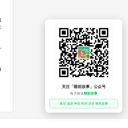
曳
不
一
海
关注「睡前故事」公众号
每天推送
精彩故事
童话 成语 神话 民间 历史 睡前故事