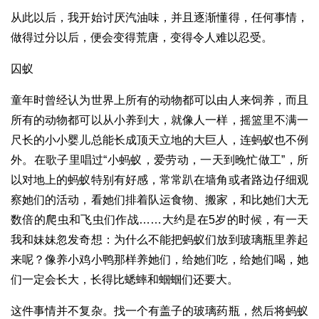
从此以后，我开始讨厌汽油味，并且逐渐懂得，任何事情，
做得过分以后，便会变得荒唐，变得令人难以忍受。
囚蚁
童年时曾经认为世界上所有的动物都可以由人来饲养，而且
所有的动物都可以从小养到大，就像人一样，摇篮里不满一
尺长的小小婴儿总能长成顶天立地的大巨人，连蚂蚁也不例
外。在歌子里唱过“小蚂蚁，爱劳动，一天到晚忙做工”，所
以对地上的蚂蚁特别有好感，常常趴在墙角或者路边仔细观
察她们的活动，看她们排着队运食物、搬家，和比她们大无
数倍的爬虫和飞虫们作战……大约是在5岁的时候，有一天
我和妹妹忽发奇想：为什么不能把蚂蚁们放到玻璃瓶里养起
来呢？像养小鸡小鸭那样养她们，给她们吃，给她们喝，她
们一定会长大，长得比蟋蟀和蝈蝈们还要大。
这件事情并不复杂。找一个有盖子的玻璃药瓶，然后将蚂蚁