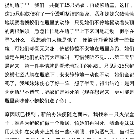
捉到瓶子里，我们一共捉了15只蚂蚁，再旋紧瓶盖。这样，
这15只蚂蚁便有了一个透明整洁的新家。我和妹妹兴致勃勃
地观察着蚂蚁们在瓶里的动静，只见她们不停地摇动着头顶
的两根触须，急急忙忙地在瓶子里上下来回地走动，似乎在
寻找什么。我想她们大概是饿了，便旋开瓶盖投进一些饭
粒，可她们却毫无兴趣，依然惊惶不安地在瓶里奔跑。她们
肯定在用她们的语言大声喊叫，可惜我听不见……第二天早
晨起来，第一件事情就是看玻璃瓶里的蚂蚁。只见那15只蚂
蚁横七竖八躺在瓶底下，安安静静地一动也不动，她们全都
死了。我和妹妹伤心了好一阵，想了半天，得出结论：是因
为药瓶里不透气，蚂蚁们是闷死的（现在想起来，更可能是
瓶里药味使小蚂蚁们送了命）。
原因既已找到，新的办法便随之而来。我找来一只火柴盒
子，准备为蚂蚁们做一个新居。怕她们再闷死，我命令妹妹
用大头针在火柴壳上扎出一些小洞眼，作为透气孔。当时已