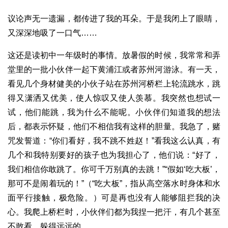
议论声无一遗漏，都传进了我的耳朵。于是我闭上了眼睛，
又深深地吸了一口气……
这还是读初中一年级时的事情。放暑假的时候，我常常和弄
堂里的一批小伙伴一起下黄浦江或者苏州河游泳。有一天，
看见几个身材健美的小伙子站在苏州河桥栏上轮流跳水，跳
得又潇洒又优美，使人惊叹又使人羡慕。我突然也想试一
试，他们能跳，我为什么不能呢。小伙伴们知道我的想法
后，都表示怀疑，他们不相信我有这样的胆量。我急了，赌
咒发誓道：“你们看好，我不跳不姓赵！”看我这么认真，有
几个和我特别要好的孩子也为我担心了，他们说：“好了，
我们相信你敢跳了。你可千万别真的去跳！”“假如‘吃大板’，
那可不是闹着玩的！”（“吃大板”，指从高空落水时身体和水
面平行接触，极危险。）可是再也没有人能够阻拦我的决
心。我爬上桥栏时，小伙伴们都为我捏一把汗，有几个甚至
不敢看，躲得远远的……