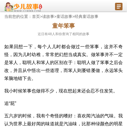
当前您的位置：
首页
>
读故事
>
童话故事
>
经典童话故事
童年笨事
近日有
48
人和你查询了相同的故事
如果回想一下，每个人儿时都会做过一些笨事，这并不奇
怪，因为儿时幼稚，常常把幻想当成真实。做笨事并不一定
是笨人，聪明人和笨人的区别在于：聪明人做了笨事之后会
改，并且从中悟出一些道理，而笨人则屡错屡做，永远笨头
笨脑地错下去。
我小时候笨事也做得不少，现在想起来还会忍不住发笑。
追“屁”
五六岁的时候，我有个奇怪的嗜好：喜欢闻汽油的气味。我
认为世界上最好闻的味道就是汽油味，比那种绿颜色的明星