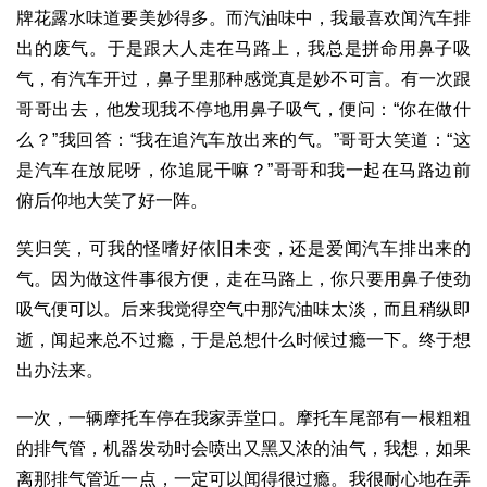
牌花露水味道要美妙得多。而汽油味中，我最喜欢闻汽车排
出的废气。于是跟大人走在马路上，我总是拼命用鼻子吸
气，有汽车开过，鼻子里那种感觉真是妙不可言。有一次跟
哥哥出去，他发现我不停地用鼻子吸气，便问：“你在做什
么？”我回答：“我在追汽车放出来的气。”哥哥大笑道：“这
是汽车在放屁呀，你追屁干嘛？”哥哥和我一起在马路边前
俯后仰地大笑了好一阵。
笑归笑，可我的怪嗜好依旧未变，还是爱闻汽车排出来的
气。因为做这件事很方便，走在马路上，你只要用鼻子使劲
吸气便可以。后来我觉得空气中那汽油味太淡，而且稍纵即
逝，闻起来总不过瘾，于是总想什么时候过瘾一下。终于想
出办法来。
一次，一辆摩托车停在我家弄堂口。摩托车尾部有一根粗粗
的排气管，机器发动时会喷出又黑又浓的油气，我想，如果
离那排气管近一点，一定可以闻得很过瘾。我很耐心地在弄