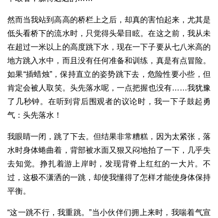
然而当我站到高高的桥栏上之后，却真的害怕起来，尤其是
低头看桥下的流水时，只觉得头晕目眩。在这之前，我从未
在超过一米以上的高度跳下水，现在一下子要从七八米高的
地方跳入水中，而且没有任何准备和训练，真是有点冒险。
如果“插蜡烛”，保持直立的姿势跳下去，危险性要小些，但
肯定会被人取笑。头先落水呢，一点把握也没有……我犹豫
了几秒钟。在听到背后围观者的议论时，我一下子鼓起勇
气：头先落水！
我眼睛一闭，跳了下去。但结果非常糟糕，因为太紧张，落
水时身体蜷曲着，背部被水面又狠又闷地拍了一下，几乎失
去知觉。挣扎着游上岸时，发现背脊上红红的一大片。不
过，这极不潇洒的一跳，却使我懂得了怎样才能使身体保持
平衡。
“这一跳不行，我重跳。”当小伙伴们拥上来时，我喘着气宣