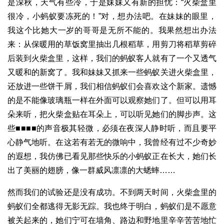
是深秋，天气有些冷，于是妹妹又有新的担忧：“火柴盒里
很冷，小蚂蚁要冻死的！”对，想办法吧。在妹妹的眼里，
我这个比她大一岁的哥哥是无所不能的。我果然想出办法
来：从保暖用的草饭窝里抽出几根稻草，用剪刀将稻草剪碎
后装到火柴盒里，这样，我们的蚂蚁客人就有了一个又透气
又暖和的新窝了。我和妹妹又抓来一些蚂蚁关进火柴盒里，
还放进一些饼干屑，我们相信蚂蚁们会喜欢这个新家。遗憾
的是不能像玻璃瓶一样在外面可以观察她们了。但可以用耳
朵来听，把火柴盒贴在耳朵上，可以听见她们的脚步声。这
些■■■■的声音极其轻微，必须在夜深人静时听，而且要平
心静气地听。在这若有若无的微响中，我曾经有过不少奇妙
的遐想，我仿佛已看见那些快乐的小蚂蚁正在长大，她们长
出了美丽的翅膀，像一群威风凛凛的大蟋蟀……
然而我们的试验还是没有成功。不到两天时间，火柴盒里的
蚂蚁们全都逃得无影无踪。我也终于明白，蚂蚁们是不愿意
被关起来的，她们宁可在墙角、路边和野地里辛辛苦苦地忙