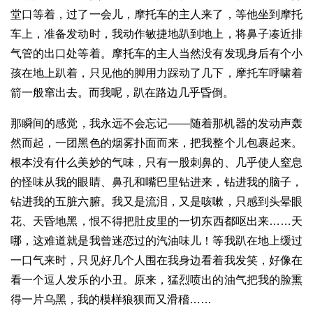
堂口等着，过了一会儿，摩托车的主人来了，等他坐到摩托
车上，准备发动时，我动作敏捷地趴到地上，将鼻子凑近排
气管的出口处等着。摩托车的主人当然没有发现身后有个小
孩在地上趴着，只见他的脚用力踩动了几下，摩托车呼啸着
箭一般窜出去。而我呢，趴在路边几乎昏倒。
那瞬间的感觉，我永远不会忘记——随着那机器的发动声轰
然而起，一团黑色的烟雾扑面而来，把我整个儿包裹起来。
根本没有什么美妙的气味，只有一股刺鼻的、几乎使人窒息
的怪味从我的眼睛、鼻孔和嘴巴里钻进来，钻进我的脑子，
钻进我的五脏六腑。我又是流泪，又是咳嗽，只感到头晕眼
花、天昏地黑，恨不得把肚皮里的一切东西都呕出来……天
哪，这难道就是我曾迷恋过的汽油味儿！等我趴在地上缓过
一口气来时，只见好几个人围在我身边看着我发笑，好像在
看一个逗人发乐的小丑。原来，猛烈喷出的油气把我的脸熏
得一片乌黑，我的模样狼狈而又滑稽……