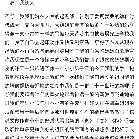
十岁，我长大
圣野十岁我们站在人生的起跑线上告别了爱爬爱哭的幼稚时
代成为一支向大哥哥、大姐姐们看齐的后备军十岁我们站立
得像一支小青竹一样的昂挺每天背著书包披着晨光上学校我
们十岁了自己会起床动作又快又利索马上穿好了衣裳从现在
起我们不再向爸爸妈妈讨糖果吃了我们向爸爸妈妈自豪地宣
称我现在是一个很懂事的小学生我们告别了跟爸爸妈妈耍赖
皮的昨天一脚跨进了像一个小小男子汉的今天我们的手上抱
着地球仪在地球仪上我们第一次找到了我们亲爱的祖国我们
的胸前飘扬着鲜艳的红领巾我们是一群二十一世纪的新哪吒
①我们要踩着时代的风火轮跟着神话一般的新岁月飞速地前
进我们年纪小志气可不小有的在梦里排好队排在谢军姐姐的
后面想当十年后的国际象棋世界冠军有的给巴金爷爷写了信
说要做作家爷爷的好后代写出新的《家》《春》《秋》②去
歌颂比重话更加美好的祖国的明天而有的却想拿起枪杆子去
看好祖国改革开放的大门有的要向科学要蔬菜要粮食要棉花