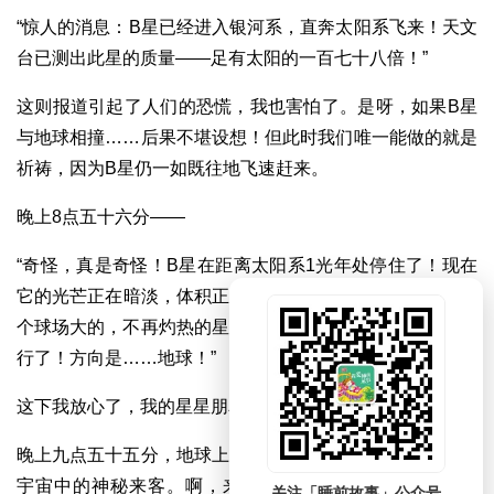
“惊人的消息：B星已经进入银河系，直奔太阳系飞来！天文
台已测出此星的质量——足有太阳的一百七十八倍！”
这则报道引起了人们的恐慌，我也害怕了。是呀，如果B星
与地球相撞……后果不堪设想！但此时我们唯一能做的就是
祈祷，因为B星仍一如既往地飞速赶来。
晚上8点五十六分——
“奇怪，真是奇怪！B星在距离太阳系1光年处停住了！现在
它的光芒正在暗淡，体积正在缩小……啊，它变成了一颗半
个球场大的，不再灼热的星星！太惊人了，现在它又开始飞
行了！方向是……地球！”
这下我放心了，我的星星朋友是有备而来的。
晚上九点五十五分，地球上所有人都涌上街头，竞相观看这
宇宙中的神秘来客。啊，来了，来了！只见B星穿透大气
关注「睡前故事」公众号