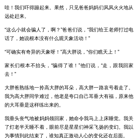
哇！我们吓得蹦起来。果然，只见爸爸妈妈们风风火火地从
远处赶来。
“这么小就会骗人了，啊？”爸爸们说，“我们给王老师打过电
话了，她说根本没有什么观天象活动！”
“可确实有奇异的天象呀！”高大胖说，“你们瞧天上！”
家长们根本不抬头，“骗得了谁！”他们说，“走，跟我回家
去！”
大胖爸熟练地一拎高大胖的耳朵，高大胖一路哀号着走了。
我为高大胖同学难过，他老是夸口自己耳垂大有福，原来他
的大耳垂是这样练出来的。
我垂头丧气地被妈妈领回家，她命令我马上上床睡觉。我关
了灯老半天睡不着，眼前尽是星星们神采飞扬的变幻。我以
为事情到此结束了，谁知真正激动人心的变化还在后面。