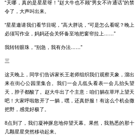
“天哪，真的是星星呀！”赵大牛也不顾“男女不许通话”的禁
令了，大声叫出来。
“星星邀请我们看节目呢，”高大胖说，“可是怎么看呢？晚上
必须写作业，妈妈还会关怀备至地把窗帘拉上……”
我转转眼珠，“别急，我有办法……”
三
这天晚上，同学们告诉家长王老师组织我们观察天象，溜出
来在街心公园里集合。我们一会儿低头看表一会儿抬头望
天，脖子都酸了。赵大牛出了个主意：咱们躺在草坪上望天
吧！大家呼啦散开了一躺，嘿，还真舒服！有这么个机会撒
把野，感觉好极了。
8点到了，我们凝神摒息地仰望天幕。果然，我熟悉的那十
几颗星星突然移动起来。