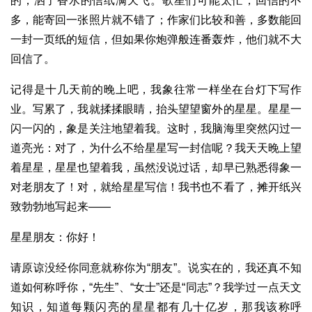
的，洒了香水的信纸满天飞。歌星们可能太忙，回信的不
多，能寄回一张照片就不错了；作家们比较和善，多数能回
一封一页纸的短信，但如果你炮弹般连番轰炸，他们就不大
回信了。
记得是十几天前的晚上吧，我象往常一样坐在台灯下写作
业。写累了，我就揉揉眼睛，抬头望望窗外的星星。星星一
闪一闪的，象是关注地望着我。这时，我脑海里突然闪过一
道亮光：对了，为什么不给星星写一封信呢？我天天晚上望
着星星，星星也望着我，虽然没说过话，却早已熟悉得象一
对老朋友了！对，就给星星写信！我书也不看了，摊开纸兴
致勃勃地写起来——
星星朋友：你好！
请原谅没经你同意就称你为“朋友”。说实在的，我还真不知
道如何称呼你，“先生”、“女士”还是“同志”？我学过一点天文
知识，知道每颗闪亮的星星都有几十亿岁，那我该称呼