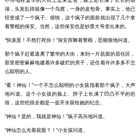
不停地在繁华的大街上走来走去，脸上还长满了长长的胡
须，头发乱得就像一个鸟窝，一身的皮包骨。事实上，他已
经变成了一个疯子。很快，这个疯子的面前就出现了几个拿
着警棍的保安。当然，这些保安也是钞票大爷变出来的。
“快滚蛋！不然打死你！”保安挥舞着警棍，恶狠狠地叫道。
那个疯子赶紧逃离了繁华的大街，来到一片肮脏的居住区，
那里密密麻麻地建着许多破烂的房子，还住着许许多多不怎
么聪明的人。
“看！神仙！”一个不怎么聪明的小女孩指着那个疯子，大声
地叫道。这个小女孩的脸上、脖子上长满了凹凸不平的疤
痕，这些疤痕全都是一壶开水留给她的纪念。
“神仙？是的，我就是神仙！”疯子高兴地叫道。
“神仙怎么光着屁股？！”小女孩问道。