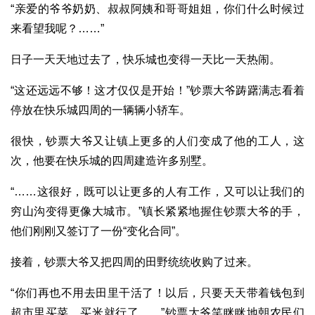
“亲爱的爷爷奶奶、叔叔阿姨和哥哥姐姐，你们什么时候过
来看望我呢？……”
日子一天天地过去了，快乐城也变得一天比一天热闹。
“这还远远不够！这才仅仅是开始！”钞票大爷踌躇满志看着
停放在快乐城四周的一辆辆小轿车。
很快，钞票大爷又让镇上更多的人们变成了他的工人，这
次，他要在快乐城的四周建造许多别墅。
“……这很好，既可以让更多的人有工作，又可以让我们的
穷山沟变得更像大城市。”镇长紧紧地握住钞票大爷的手，
他们刚刚又签订了一份“变化合同”。
接着，钞票大爷又把四周的田野统统收购了过来。
“你们再也不用去田里干活了！以后，只要天天带着钱包到
超市里买菜、买米就行了……”钞票大爷笑眯眯地朝农民们