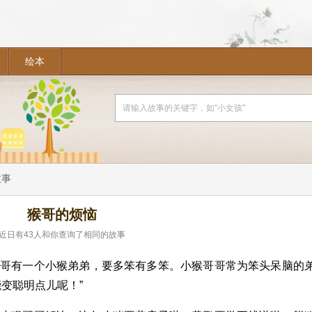
绘本
故事
猴哥的烦恼
近日有
43
人和你查询了相同的故事
哥哥有一个小猴弟弟，要多笨有多笨。小猴哥哥常为笨头呆脑的
变聪明点儿呢！”