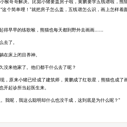
找小猴哥哥解决。比如小猪要盖房子啦，黄鹏要学五线谱啦，熊
“这个简单哩！”就把房子怎么盖，五线谱怎么识，画上怎样着
起得早早的练歌喉，熊猫也每天都到野外去画画……
么去了。
躺在床上闭目养神。
久没来他家了。他们都干什么去了呢？
发现，原来小猪已经成了建筑师，黄鹏成了红歌星，熊猫也成了
也开起诊所当起医生来。
人。我呢，我这么聪明却什么也没干成，这到底是为什么呢？”