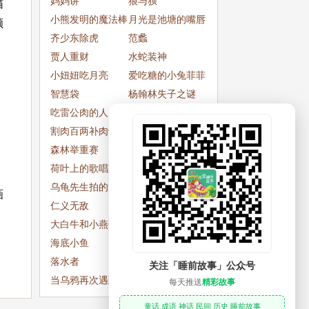
妈妈讲
狼与狈
猫
小熊发明的魔法棒
月光是池塘的嘴唇
颜
齐少东除虎
范蠡
贾人重财
水蛇装神
小妞妞吃月亮
爱吃糖的小兔菲菲
智慧袋
杨翰林失子之谜
吃雷公肉的人
陈世美与秦香莲
割肉百两补肉千两
老狼
森林举重赛
奇特的新年魔镜
荷叶上的歌唱家
小狐狸学骑自行车
乌龟先生拍的照片
骑白马的苍耳
画
仁义无敌
秀才治无赖
大白牛和小燕子赌
爱劳动的小老鼠
东
海底小鱼
小老鼠种玉米
落水者
云雾比本事
关注「睡前故事」公众号
当乌鸦再次遇到狐
乔吉受到的惩罚
每天推送
精彩故事
狸
童话 成语 神话 民间 历史 睡前故事