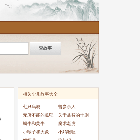
相关少儿故事大全
七只乌鸦
曾参杀人
无所不能的狐狸
关于益智的十则
弟
蜗牛和黄牛
魔术老虎
小猴子和大象
小鸡喔喔