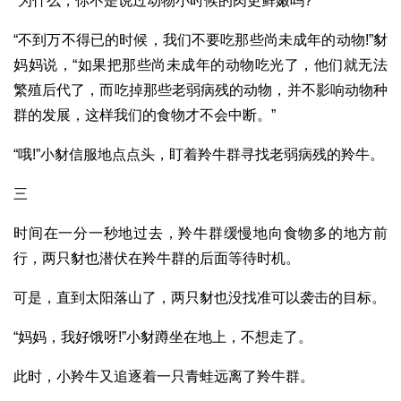
“为什么，你不是说过动物小时候的肉更鲜嫩吗?”
“不到万不得已的时候，我们不要吃那些尚未成年的动物!”豺
妈妈说，“如果把那些尚未成年的动物吃光了，他们就无法
繁殖后代了，而吃掉那些老弱病残的动物，并不影响动物种
群的发展，这样我们的食物才不会中断。”
“哦!”小豺信服地点点头，盯着羚牛群寻找老弱病残的羚牛。
三
时间在一分一秒地过去，羚牛群缓慢地向食物多的地方前
行，两只豺也潜伏在羚牛群的后面等待时机。
可是，直到太阳落山了，两只豺也没找准可以袭击的目标。
“妈妈，我好饿呀!”小豺蹲坐在地上，不想走了。
此时，小羚牛又追逐着一只青蛙远离了羚牛群。