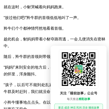
就在这时，小豺哭喊着向妈妈跑来。
“放过他们吧!”羚牛群的首领低低地叫了一声。
羚牛们个个都神情愕然地看着首领。
趁此机会，豺妈妈带着小豺夺路而逃，一会儿便消失在密林
中。
随后，羚牛群的首领则带领羚牛群向更高的山上跑去。
“妈妈!”来到安全的地方后，小羚牛惊魂未定，他依偎在妈妈
的怀里，浑身颤抖。
“孩子，以后可不能到处乱跑了!”羚牛妈妈说，“如果不是羚
牛群及时赶到，我们就没命了!”
关注「睡前故事」公众号
每天推送
精彩故事
小羚牛懂事地点点头。在以后的日子里，他再也没有因为贪
童话 成语 神话 民间 历史 睡前故事