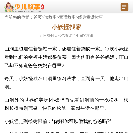
当前您的位置：
首页
>
读故事
>
童话故事
>
经典童话故事
小妖怪找家
近日有
46
人和你查询了相同的故事
山洞里也居住着蝙蝠一家，还居住着蚂蚁一家。每次小妖怪
看到他们的幸福生活都很羡慕，因为他们有爸爸妈妈，而自
己却不知道爸爸妈妈在哪里?
每天，小妖怪就在山洞里练习法术，直到有一天，他走出山
洞。
山洞外的世界好美呀!小妖怪首先看到洞前的一棵松树，松
树长得特别茂盛，快乐的松鼠一家就生活在那里。
小妖怪走到松树跟前：“你好!你可以做我的爸爸吗?”