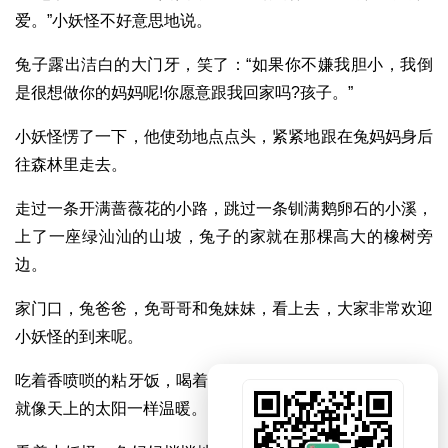
爱。”小妖怪不好意思地说。
兔子露出洁白的大门牙，笑了：“如果你不嫌我胆小，我倒
是很想做你的妈妈呢!你愿意跟我回家吗?孩子。”
小妖怪愣了一下，他使劲地点点头，紧紧地跟在兔妈妈身后
往森林里走去。
走过一条开满蔷薇花的小路，跳过一条钏满鹅卵石的小溪，
上了一座绿汕汕的山坡，兔子的家就在那棵高大的橡树旁
边。
家门口，兔爸爸，免哥哥和兔妹妹，看上去，大家非常欢迎
小妖怪的到来呢。
吃着香喷唢的粘牙饭，喝着热乎乎的萝卜汤，小妖怪的心里
就像天上的太阳一样温暖。