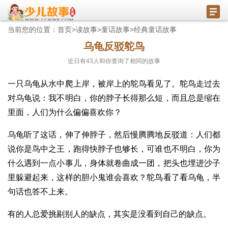
当前您的位置：
首页
>
读故事
>
童话故事
>
经典童话故事
乌龟反驳鸵鸟
近日有
43
人和你查询了相同的故事
一只乌龟从水中爬上岸，被岸上的鸵鸟看见了。鸵鸟走过去
对乌龟说：我不明白，你的脖子长得那么短，而且总是缩在
里面，人们为什么偏偏喜欢你？
乌龟听了这话，伸了伸脖子，然后慢腾腾地反驳道：人们都
说你是鸟中之王，跑得快脖子也够长，可谁也不明白，你为
什么遇到一点小事儿，身体就卷曲成一团，把头也埋进沙子
里躲避起来，这样的胆小鬼谁会喜欢？鸵鸟看了看乌龟，半
句话也答不上来。
有的人总爱挑剔别人的缺点，其实是没看到自己的缺点。