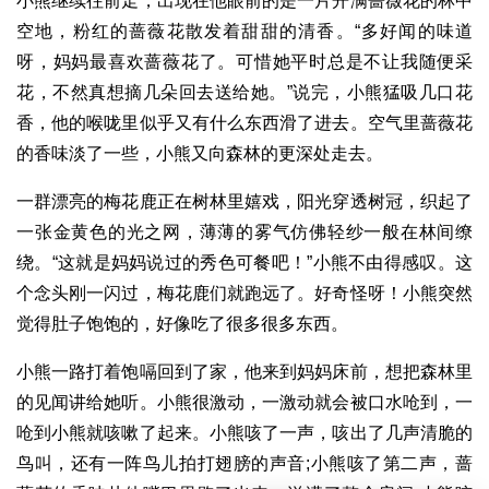
小熊继续往前走，出现在他眼前的是一片开满蔷薇花的林中
空地，粉红的蔷薇花散发着甜甜的清香。“多好闻的味道
呀，妈妈最喜欢蔷薇花了。可惜她平时总是不让我随便采
花，不然真想摘几朵回去送给她。”说完，小熊猛吸几口花
香，他的喉咙里似乎又有什么东西滑了进去。空气里蔷薇花
的香味淡了一些，小熊又向森林的更深处走去。
一群漂亮的梅花鹿正在树林里嬉戏，阳光穿透树冠，织起了
一张金黄色的光之网，薄薄的雾气仿佛轻纱一般在林间缭
绕。“这就是妈妈说过的秀色可餐吧！”小熊不由得感叹。这
个念头刚一闪过，梅花鹿们就跑远了。好奇怪呀！小熊突然
觉得肚子饱饱的，好像吃了很多很多东西。
小熊一路打着饱嗝回到了家，他来到妈妈床前，想把森林里
的见闻讲给她听。小熊很激动，一激动就会被口水呛到，一
呛到小熊就咳嗽了起来。小熊咳了一声，咳出了几声清脆的
鸟叫，还有一阵鸟儿拍打翅膀的声音;小熊咳了第二声，蔷