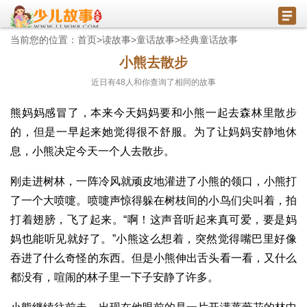
当前您的位置：
首页
>
读故事
>
童话故事
>
经典童话故事
小熊去散步
近日有
48
人和你查询了相同的故事
熊妈妈感冒了，本来今天妈妈要和小熊一起去森林里散步
的，但是一早起来她觉得很不舒服。为了让妈妈安静地休
息，小熊决定今天一个人去散步。
刚走进树林，一阵冷风就顽皮地灌进了小熊的领口，小熊打
了一个大喷嚏。喷嚏声惊得躲在树枝间的小鸟们尖叫着，拍
打着翅膀，飞了起来。“啊！这声音听起来真可爱，要是妈
妈也能听见就好了。”小熊这么想着，突然觉得嘴巴里好像
吞进了什么奇怪的东西。但是小熊伸出舌头看一看，又什么
都没有，喧闹的林子里一下子安静了许多。