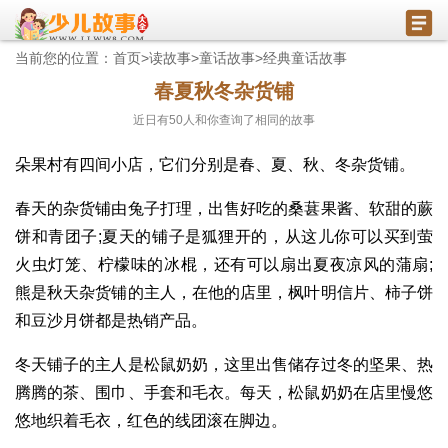
当前您的位置：
首页
>
读故事
>
童话故事
>
经典童话故事
春夏秋冬杂货铺
近日有
50
人和你查询了相同的故事
朵果村有四间小店，它们分别是春、夏、秋、冬杂货铺。
春天的杂货铺由兔子打理，出售好吃的桑葚果酱、软甜的蕨
饼和青团子;夏天的铺子是狐狸开的，从这儿你可以买到萤
火虫灯笼、柠檬味的冰棍，还有可以扇出夏夜凉风的蒲扇;
熊是秋天杂货铺的主人，在他的店里，枫叶明信片、柿子饼
和豆沙月饼都是热销产品。
冬天铺子的主人是松鼠奶奶，这里出售储存过冬的坚果、热
腾腾的茶、围巾、手套和毛衣。每天，松鼠奶奶在店里慢悠
悠地织着毛衣，红色的线团滚在脚边。