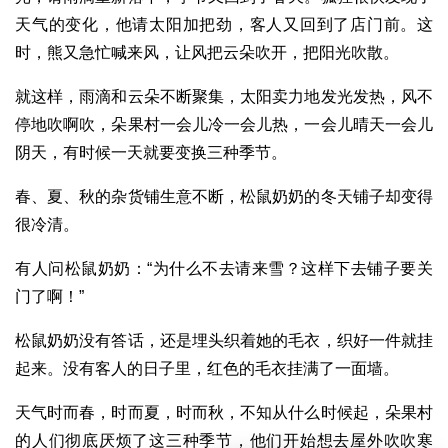
天气的变化，他请太阳加把劲，客人又回到了店门前。这
时，熊又急忙喊来风，让风把云朵吹开，把阳光吹散。
就这样，雨滴和云朵不断聚集，太阳卖力地发光发热，风不
停地吹啊吹，朵果村一会儿冷一会儿热，一会儿晴天一会儿
阴天，有时候一天就要变换三种季节。
春、夏、秋的杂货铺生意不断，松鼠奶奶的冬天铺子却变得
很冷清。
有人问松鼠奶奶：“为什么不去请来雪？这样下去铺子要关
门了啊！”
松鼠奶奶没有答话，还是埋头织着她的毛衣，织好一件就挂
起来。没有客人的日子里，红色的毛衣挂满了一面墙。
天气时而春，时而夏，时而秋，不知从什么时候起，朵果村
的人们彻底厌烦了这三种季节，他们开始想去屋外吹吹寒