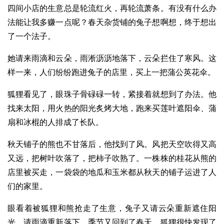
四间小店的生意总是轮流红火，再轮流萧条。有没有什么办
法能让我多赚一点呢？春天杂货铺的兔子想啊想，终于想出
了一个法子。
她请来雨滴和云朵，雨淅沥沥地落下，云朵拦住了寒风。这
样一来，人们纷纷跑进兔子的店里，买上一把蒲公英花伞。
狐狸看见了，眼珠子骨碌碌一转，紧接着就想到了办法。他
找来太阳，用火热的阳光炙烤大地，跑来买莲叶遮阳伞、蒲
扇和冰棍的人排成了长队。
秋天铺子的熊也不甘落后，他找到了风。风把天空吹得又高
又远，把树叶吹落了，把柿子吹熟了。一株株的桂花从熊的
店里被买走，一袋袋的地瓜和玉米都从秋天的铺子运进了人
们的家里。
眼看着被狐狸和熊抢走了生意，兔子又请云朵重新遮住阳
光，请雨滴重新落下，季节又回到了春天。狐狸很快发现了