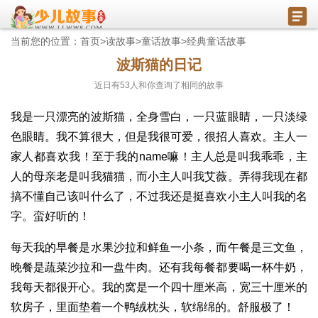
当前您的位置：
首页
>
读故事
>
童话故事
>
经典童话故事
波斯猫的日记
近日有
53
人和你查询了相同的故事
我是一只漂亮的波斯猫，全身雪白，一只蓝眼睛，一只淡绿
色眼睛。我不算很大，但是我很可爱，很招人喜欢。主人一
家人都喜欢我！至于我的name嘛！主人总是叫我乖乖，主
人的母亲老是叫我猫猫，而小主人叫我艾薇。弄得我现在都
搞不懂自己该叫什么了，不过我还是挺喜欢小主人叫我的名
字。蛮好听的！
每天我的早餐是水果沙拉和鲜鱼一小条，而午餐是三文鱼，
晚餐是蔬菜沙拉和一盘牛肉。还有我每餐都要喝一杯牛奶，
我每天都很开心。我的窝是一个四十厘米高，宽三十厘米的
软房子，里面垫着一个鸭绒枕头，软绵绵的。舒服极了！