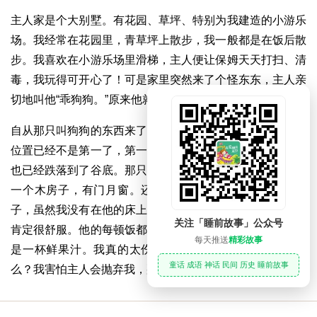
主人家是个大别墅。有花园、草坪、特别为我建造的小游乐
场。我经常在花园里，青草坪上散步，我一般都是在饭后散
步。我喜欢在小游乐场里滑梯，主人便让保姆天天打扫、清
毒，我玩得可开心了！可是家里突然来了个怪东东，主人亲
切地叫他“乖狗狗。”原来他就是狗狗。
自从那只叫狗狗的东西来了以后，我在主人和小主人心里的
位置已经不是第一了，第一是那只狗，我气急了，我的心情
也已经跌落到了谷底。那只狗的待遇比我好多了。他的窝是
一个木房子，有门月窗。还有一张小床，铺着两层鸭绒垫
子，虽然我没有在他的床上躺过，但是我想一定、确定以及
关注「睡前故事」公众号
肯定很舒服。他的每顿饭都是一大盘肉，再加上一杯酸奶或
每天推送
精彩故事
是一杯鲜果汁。我真的太伤心了，为什么会是这样？为什
童话 成语 神话 民间 历史 睡前故事
么？我害怕主人会抛弃我，那我又该怎么办呢！