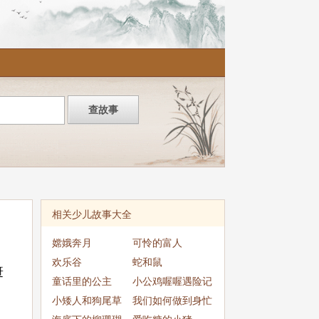
相关少儿故事大全
嫦娥奔月
可怜的富人
欢乐谷
蛇和鼠
赶
童话里的公主
小公鸡喔喔遇险记
小矮人和狗尾草
我们如何做到身忙