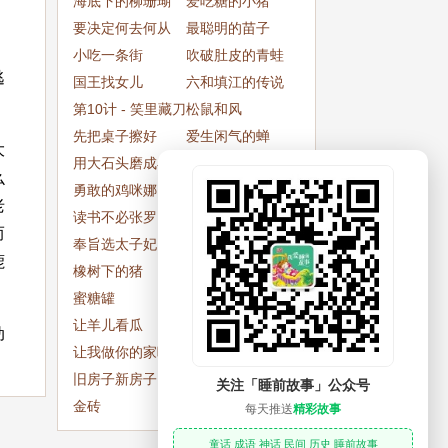
海底下的柳珊瑚
而心不忙
爱吃糖的小猪
。
要决定何去何从
最聪明的苗子
小吃一条街
吹破肚皮的青蛙
逃
国王找女儿
六和填江的传说
第10计 - 笑里藏刀
松鼠和风
先把桌子擦好
爱生闲气的蝉
大
用大石头磨成小石
国王的兄弟
么
猴
勇敢的鸡咪娜
寻找水晶球
老
读书不必张罗
鬼神不敢侵
而
奉旨选太子妃
黎巴嫩公主
鹿
橡树下的猪
折纸城的秘密
蜜糖罐
聪明的绅士
让羊儿看瓜
棋艺
动
让我做你的家吧
狐狸不再奉承
旧房子新房子
长胡子的奶奶
关注「睡前故事」公众号
金砖
花姑子
每天推送
精彩故事
童话 成语 神话 民间 历史 睡前故事