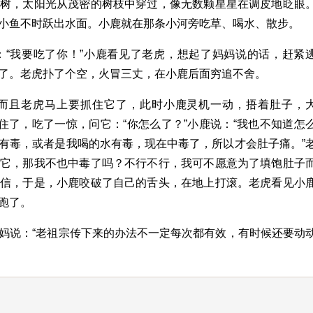
大树，太阳光从茂密的树枝中穿过，像无数颗星星在调皮地眨眼
小鱼不时跃出水面。小鹿就在那条小河旁吃草、喝水、散步。
：“我要吃了你！”小鹿看见了老虎，想起了妈妈说的话，赶紧
了。老虎扑了个空，火冒三丈，在小鹿后面穷追不舍。
而且老虎马上要抓住它了，此时小鹿灵机一动，捂着肚子，
住了，吃了一惊，问它：“你怎么了？”小鹿说：“我也不知道怎
有毒，或者是我喝的水有毒，现在中毒了，所以才会肚子痛。”
了它，那我不也中毒了吗？不行不行，我可不愿意为了填饱肚子
相信，于是，小鹿咬破了自己的舌头，在地上打滚。老虎看见小
跑了。
妈说：“老祖宗传下来的办法不一定每次都有效，有时候还要动