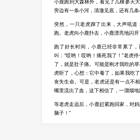
小鹿跑到大森林外，看见了几棵参天
旁边有一条小河，清澈见底，还有几条
突然，一只老虎蹿了出来，大声吼道
跑。老虎向小鹿扑去，小鹿漂亮地闪开
跑了好长时间，小鹿已经非常累了，
叫：“哎哟！哎哟！痛死我了！”老虎停
了，就是肚子痛。可能是刚才我吃的草
虎听了，心想：它中毒了，如果我吃
丧失生命。可是，老虎还是有一点不
嘴里流出了血，这下相信了，一溜烟地
等老虎走远后，小鹿赶紧跑回家，对妈
脑子！”