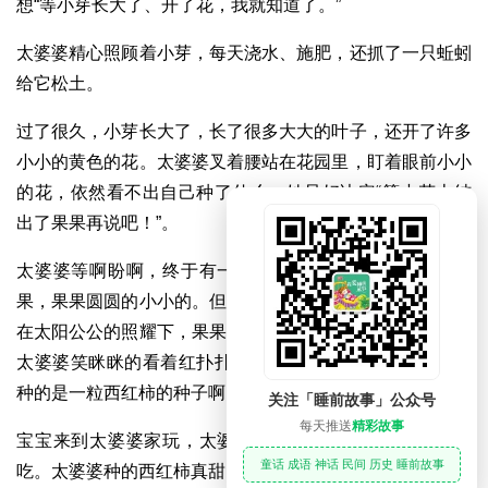
想“等小芽长大了、开了花，我就知道了。”
太婆婆精心照顾着小芽，每天浇水、施肥，还抓了一只蚯蚓
给它松土。
过了很久，小芽长大了，长了很多大大的叶子，还开了许多
小小的黄色的花。太婆婆叉着腰站在花园里，盯着眼前小小
的花，依然看不出自己种了什么。她只好决定“等小花上结
出了果果再说吧！”。
太婆婆等啊盼啊，终于有一朵小花上结出了一个绿绿的果
果，果果圆圆的小小的。但是，没过几天，果果就变大了。
在太阳公公的照耀下，果果从绿色变成了红色，越长越大。
太婆婆笑眯眯的看着红扑扑的大果果，高兴的说：“原来我
种的是一粒西红柿的种子啊！”
关注「睡前故事」公众号
每天推送
精彩故事
宝宝来到太婆婆家玩，太婆婆端出自己种的西红柿给宝宝
童话 成语 神话 民间 历史 睡前故事
吃。太婆婆种的西红柿真甜！真好吃！