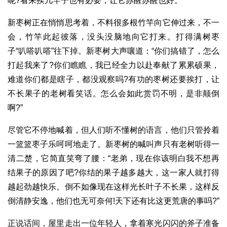
呢?看来挨几竿子也有必要，让它苏醒苏醒也好。
新枣树正在悄悄思考着，不料很多根竹竿向它伸过来，不一
会，竹竿此起彼落，没头没脑地向它打来。打得满树枣
子“叭嗒叭嗒”往下掉。新枣树大声嚷道：“你们搞错了，怎么
打起我来了?你们瞧瞧，我已经全力以赴奉献了累累硕果，
难道你们都是瞎子，都没观察吗?有功的枣树还要挨打，让
不长果子的老树看笑话。怎么会如此赏罚不明，是非颠倒
啊?”
尽管它不停地喊着，但人们听不懂树的语言，他们只管拎着
一篮篮枣子乐呵呵地走了。新枣树的喊叫声只有老树听得一
清二楚，它简直笑弯了腰：“老弟，现在你该明白我不想再
结果子的原因了吧?你结的果子越多越大，这一家人就打得
越起劲越快乐。倒不如像现在这样光长叶子不长果，这样反
倒清静安逸，他们也无可奈何!天下还有比这更荒唐的事吗?”
正说话间，屋里走出一位年轻人，拿着寒光闪闪的斧子准备