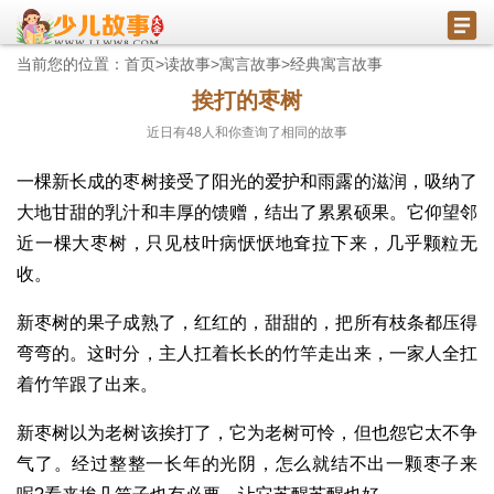
当前您的位置：
首页
>
读故事
>
寓言故事
>
经典寓言故事
挨打的枣树
近日有
48
人和你查询了相同的故事
一棵新长成的枣树接受了阳光的爱护和雨露的滋润，吸纳了
大地甘甜的乳汁和丰厚的馈赠，结出了累累硕果。它仰望邻
近一棵大枣树，只见枝叶病恹恹地耷拉下来，几乎颗粒无
收。
新枣树的果子成熟了，红红的，甜甜的，把所有枝条都压得
弯弯的。这时分，主人扛着长长的竹竿走出来，一家人全扛
着竹竿跟了出来。
新枣树以为老树该挨打了，它为老树可怜，但也怨它太不争
气了。经过整整一长年的光阴，怎么就结不出一颗枣子来