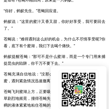
是谁呀?苍蝇环顾四周，原来是一只蚂蚁。
“你好，蚂蚁先生。”苍蝇回应道。
蚂蚁说：“这里的蜜汁又香又甜，你好好享受，我可要回去
了。”
苍蝇说：“难得遇到这么好的机会，为什么不尽情享受呢?你
看，底下有个蜜湖，我们下去喝个痛快。”
蚂蚁提醒苍蝇：“那可不是什么蜜湖，而是一个专门用来捕
捉昆虫的陷阱，你千万不要下去。”
苍蝇充满自信地说：“没那么可怕。我会平稳地贴近湖面吸
蜜，遇到紧急情况迅速撤离，不会有危险的。”
苍蝇飞到蜜湖上方，正要吸食蜜汁，忽然一阵风吹来，猪笼
草剧烈地摇晃，撞得苍蝇失去平衡，跌到蜜湖里。蜜湖里粘
稠的液体紧紧地粘住苍蝇的身体和羽翼，苍蝇成了猪笼草的