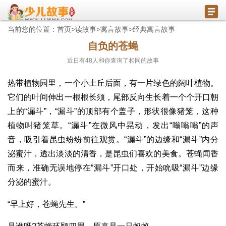
当前您的位置：
首页
>
读故事
>
寓言故事
>
经典寓言故事
自负的苍蝇
近日有
48
人和你查询了相同的故事
热带植物园里，一个小土丘后面，有一片绿色的阔叶植物。
它们的叶间伸出一根根长须，尾部反向生长着一个个开口朝
上的“漏斗”，“漏斗”的顶部有个盖子，形状很像猪笼，这种
植物叫猪笼草。“漏斗”在微风中晃动，发出“嗡嗡嗡”的声
音，吸引着昆虫纷纷前往观赏。“漏斗”的边缘和“漏斗”内分
泌蜜汁，透出淡淡的清香，是昆虫们喜欢的美食。苍蝇闻香
而来，准确无误地停在“漏斗”开口处，开始吮吸“漏斗”边缘
分泌的蜜汁。
“早上好，苍蝇先生。”