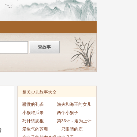
相关少儿故事大全
骄傲的孔雀
渔夫和海王的女儿
小猴吃瓜果
两个小猴子
巧计惩恶棍
第36计 - 走为上计
爱生气的苏珊
一只眼睛的鹿
晋