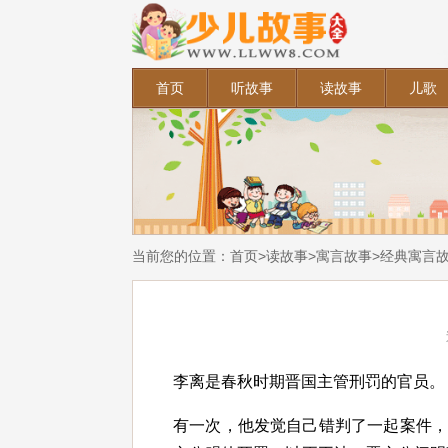
首页
听故事
读故事
儿歌
当前您的位置：
首页
>
读故事
>
寓言故事
>
经典寓言
李离是春秋时期晋国主管刑罚的官员。
有一次，他发觉自己错判了一起案件