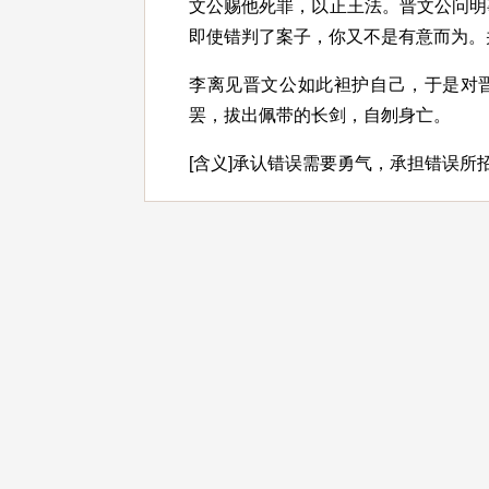
文公赐他死罪，以正王法。晋文公问明
即使错判了案子，你又不是有意而为。
李离见晋文公如此袒护自己，于是对晋
罢，拔出佩带的长剑，自刎身亡。
[含义]承认错误需要勇气，承担错误