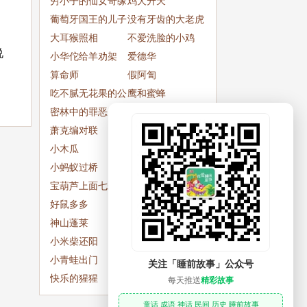
穷小子的仙女奇缘
鸡犬升天
。
葡萄牙国王的儿子
没有牙齿的大老虎
大耳猴照相
不爱洗脸的小鸡
说
小华佗给羊劝架
爱德华
算命师
假阿訇
吃不腻无花果的公
鹰和蜜蜂
主
密林中的罪恶
四个傻兄弟
萧克编对联
不吃鸡蛋
小木瓜
两只小兔子
小蚂蚁过桥
牛宝宝希希
宝葫芦上面七彩光
最大的动物
好鼠多多
小花小草的来历
神山蓬莱
算命瞎子智破旅店
小米柴还阳
奇案
惴惴不安
小青蛙出门
啄木鸟，你在哪里
关注「睡前故事」公众号
快乐的猩猩
到小公鸡家做客
每天推送
精彩故事
童话 成语 神话 民间 历史 睡前故事