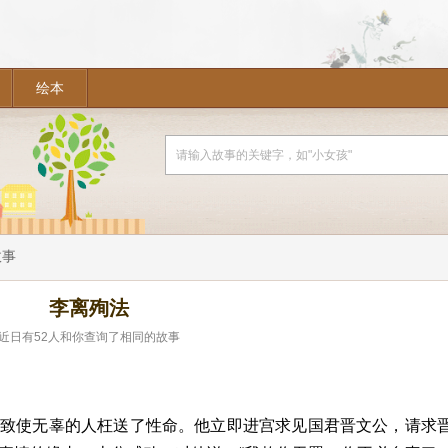
绘本
故事
李离殉法
近日有
52
人和你查询了相同的故事
，致使无辜的人枉送了性命。他立即进宫求见国君晋文公，请求