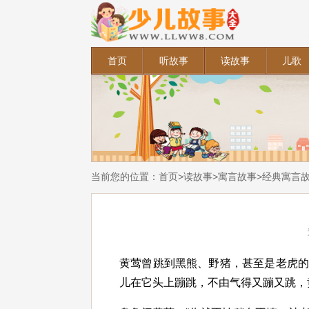
首页
听故事
读故事
儿歌
当前您的位置：
首页
>
读故事
>
寓言故事
>
经典寓言
黄莺曾跳到黑熊、野猪，甚至是老虎
儿在它头上蹦跳，不由气得又蹦又跳，