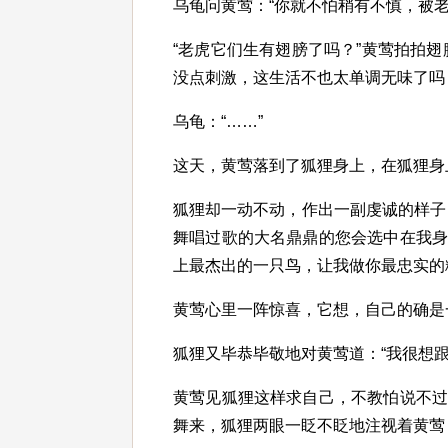
乌龟问黄莺：“你就不怕稍有不慎，被
“老虎它们生有翅膀了吗？”黄莺拍拍
没点刺激，这生活不也太单调无味了吗
乌龟：“……”
这天，黄莺落到了狐狸身上，在狐狸身
狐狸却一动不动，作出一副虔诚的样子
舞唱过歌的大名鼎鼎的您会选中在我
上最杰出的一只鸟，让我做你最忠实的
黄莺心里一阵惊喜，它想，自己的确是
狐狸又毕恭毕敬地对黄莺道：“我很想
黄莺见狐狸这样求自己，不教怕说不
舞来，狐狸两眼一眨不眨地注视着黄莺