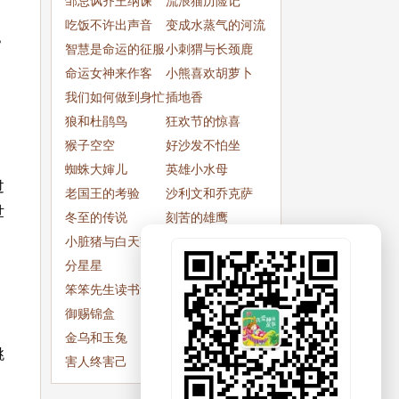
邹忌讽齐王纳谏
流浪猫历险记
吃饭不许出声音
变成水蒸气的河流
？
智慧是命运的征服
小刺猬与长颈鹿
者
命运女神来作客
小熊喜欢胡萝卜
我们如何做到身忙
插地香
而心不忙
狼和杜鹃鸟
狂欢节的惊喜
猴子空空
好沙发不怕坐
蜘蛛大婶儿
英雄小水母
过
老国王的考验
沙利文和乔克萨
世
冬至的传说
刻苦的雄鹰
小脏猪与白天鹅
山羊爷爷的微笑
分星星
奇妙的报警
笨笨先生读书记
空中大旅店
御赐锦盒
射手座星座传说
金乌和玉兔
小花狗开果店
跳
害人终害己
商人,贵族,牧人和
王子