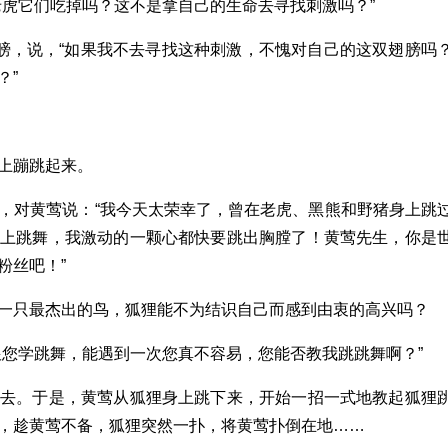
老虎它们吃掉吗？这不是拿自己的生命去寻找刺激吗？”
翅膀，说，“如果我不去寻找这种刺激，不愧对自己的这双翅膀吗
？”
上蹦跳起来。
，对黄莺说：“我今天太荣幸了，曾在老虎、黑熊和野猪身上跳
身上跳舞，我激动的一颗心都快要跳出胸膛了！黄莺先生，你是
粉丝吧！”
一只最杰出的鸟，狐狸能不为结识自己而感到由衷的高兴吗？
跟您学跳舞，能遇到一次您真不容易，您能否教我跳跳舞啊？”
过去。于是，黄莺从狐狸身上跳下来，开始一招一式地教起狐狸
，趁黄莺不备，狐狸突然一扑，将黄莺扑倒在地……