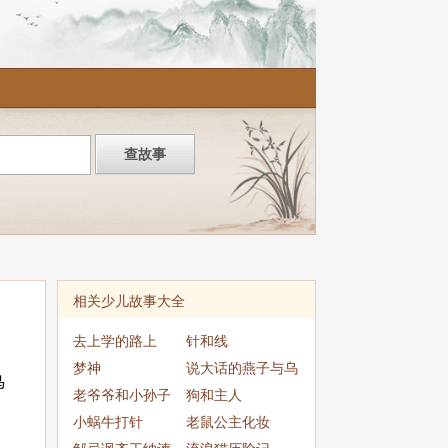
相关少儿故事大全
去上学的路上
针和线
梦神
说大话的燕子与乌
鸟
老爷爷和小孙子
鸦
狗和主人
小蜗牛打针
老鼠公主化妆