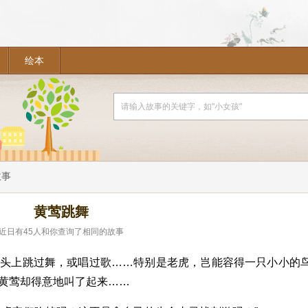
绘本
故事
黄莺跳舞
近日有
45
人和你查询了相同的故事
的头上跳过舞，或唱过歌……特别是老虎，岂能容得一只小小的
黄莺却得意地叫了起来……