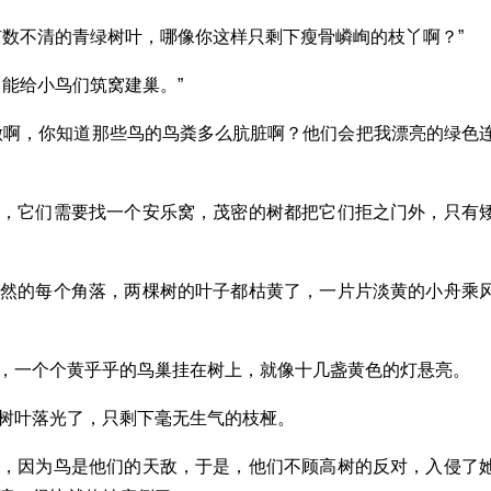
有数不清的青绿树叶，哪像你这样只剩下瘦骨嶙峋的枝丫啊？”
能给小鸟们筑窝建巢。”
做啊，你知道那些鸟的鸟粪多么肮脏啊？他们会把我漂亮的绿色
类，它们需要找一个安乐窝，茂密的树都把它们拒之门外，只有
自然的每个角落，两棵树的叶子都枯黄了，一片片淡黄的小舟乘
，一个个黄乎乎的鸟巢挂在树上，就像十几盏黄色的灯悬亮。
树叶落光了，只剩下毫无生气的枝桠。
树，因为鸟是他们的天敌，于是，他们不顾高树的反对，入侵了