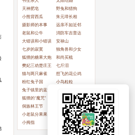
书生杀人
太阳结婚
天神肥皂
野兔和猎狗
小熊背西瓜
朱元璋长相
摄影师的本事
远亲不如近邻
老鼠和公牛
消防车吉普达
连
大错误和小错误
安禄山
七岁的寂寞
独角兽和少女
狐狸的糖果大炮
和尚买梳
矮
樊妃三劝楚庄王
七斤泪
猫与两只麻雀
想飞的花公鸡
风
粉红兔子国
小鸟粒粒
兔子镇里的蓝兔子
门外有猫
狐狸的“魔咒”
知道不知道
侗族林王节
妞妞和爸爸同岁
小老鼠分果果
小狗拉维拉的宝贝
小拇指
母鸡与老人
她