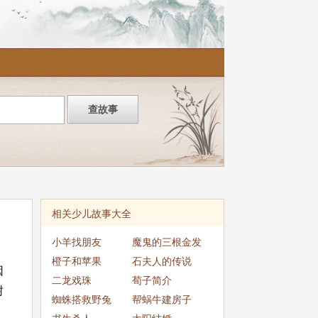
相关少儿故事大全
小羊找朋友
魔鬼的三根金发
橙子和苹果
石夫人的传说
因
二龙戏珠
荀子简介
树
蜘蛛搭救野兔
帮蜗牛建房子