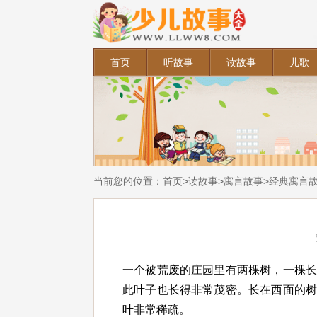
首页
听故事
读故事
儿歌
当前您的位置：
首页
>
读故事
>
寓言故事
>
经典寓言
一个被荒废的庄园里有两棵树，一棵
此叶子也长得非常茂密。长在西面的
叶非常稀疏。