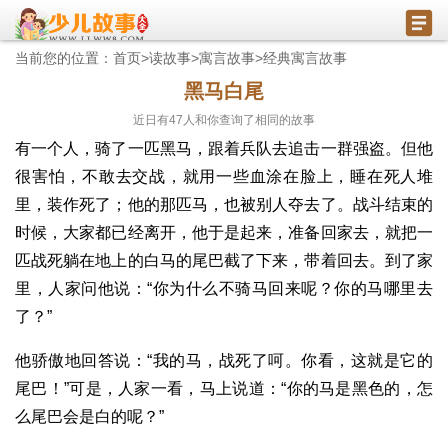
当前您的位置：
首页
>
读故事
>
寓言故事
>
经典寓言故事
黑马白尾
近日有
47
人和你查询了相同的故事
有一个人，骑了一匹黑马，跟着兵队去追击一群强盗。但他
很害怕，不敢去交战，就用一些血涂在脸上，睡在死人堆
里，装作死了；他的那匹马，也被别人夺去了。战斗结束的
时候，大家都已经离开，他于是起来，准备回家去，就把一
匹战死躺在地上的白马的尾巴截了下来，带着回去。到了家
里，人家问他说：“你为什么不骑马回来呢？你的马哪里去
了？”
他骄傲地回答说：“我的马，战死了呵。你看，这就是它的
尾巴！”可是，人家一看，马上说道：“你的马是黑色的，怎
么尾巴会是白的呢？”