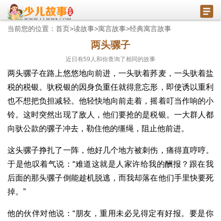
当前您的位置：
首页
>
读故事
>
寓言故事
>
经典寓言故事
两头骡子
近日有
59
人和你查询了相同的故事
两头骡子在路上悠悠地向前进，一头驮着荞麦，一头驮着盐
税的税银。驮税银的因身负重任就得意忘形，即使诱以重利
也不想把负担减轻。他轻快地向前走着，摇着叮当作响的小
铃。这时突然出现了敌人，他们要抢的是税银。一大群人都
向驮公款的骡子冲去，勒住他的缰绳，阻止他前进。
这头骡子挣扎了一阵，他好几个地方被刺伤，痛得直哼哼。
于是他叹着气说：“难道这就是人家许给我的酬报？跟在我
后面的那头骡子倒能趁机脱逃，而我却落在他们手里快要死
掉。”
他的伙伴对他说：“朋友，重用未必见得定有好报。要是你