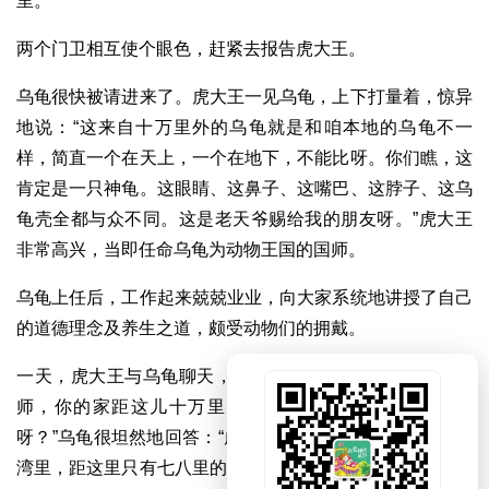
里。”
两个门卫相互使个眼色，赶紧去报告虎大王。
乌龟很快被请进来了。虎大王一见乌龟，上下打量着，惊异
地说：“这来自十万里外的乌龟就是和咱本地的乌龟不一
样，简直一个在天上，一个在地下，不能比呀。你们瞧，这
肯定是一只神龟。这眼睛、这鼻子、这嘴巴、这脖子、这乌
龟壳全都与众不同。这是老天爷赐给我的朋友呀。”虎大王
非常高兴，当即任命乌龟为动物王国的国师。
乌龟上任后，工作起来兢兢业业，向大家系统地讲授了自己
的道德理念及养生之道，颇受动物们的拥戴。
一天，虎大王与乌龟聊天，虎大王随便地问了句：“乌龟国
师，你的家距这儿十万里，实在是太远了，你想不想家
呀？”乌龟很坦然地回答：“虎大王，你误会了，我家住在十
湾里，距这里只有七八里的路程，这个地方很偏僻，我是经