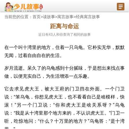
当前您的位置：
首页
>
读故事
>
寓言故事
>
经典寓言故事
距离与命运
近日有
43
人和你查询了相同的故事
在一个叫十湾里的地方，住着一只乌龟。它朴实无华，默默
无闻，过着自由自在的生活。
岁月流逝。呆久了的乌龟感到十分腻味，于是想出来找点事
做，以便充实自己，为生活增添一点乐趣。
它去求见虎大王，被大王府的门卫挡在外面。一个门卫
说：“笨乌龟，你想见虎大王，也不看看自己是啥模样，快
滚！”另一个门卫说：“你和虎大王是啥关系呀？”乌龟
说：“我是从十湾里那个地方来的，不认识虎大王。”门卫一
听，吃惊地问：“什么？十万里的地方？”乌龟答：“是十湾