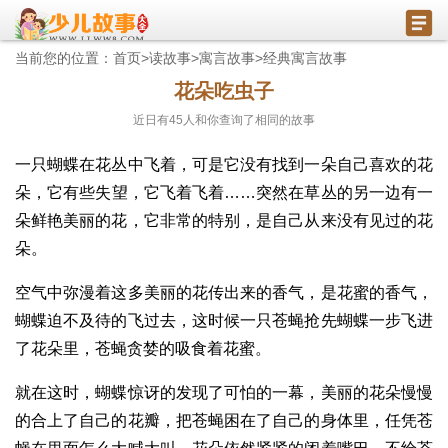
当前您的位置：
首页
>
读故事
>
寓言故事
>
经典寓言故事
花朵吃虫子
近日有
45
人和你查询了相同的故事
一只蝴蝶在花丛中飞着，可是它没有找到一朵自己喜欢的花
朵，它有些失望，它飞着飞着……突然在草丛的另一边有一
朵鲜艳美丽的花，它非常的特别，是自己从来没有见过的花
朵。
空气中弥漫着这多美丽的花传出来的香气，是花蜜的香气，
蝴蝶迫不及待的飞过去，这时候一只苍蝇抢先蝴蝶一步飞进
了花朵里，苍蝇贪婪的吸食着花蜜。
就在这时，蝴蝶惊讶的发现了可怕的一幕，美丽的花朵慢慢
的合上了自己的花瓣，把苍蝇困在了自己的身体里，任凭苍