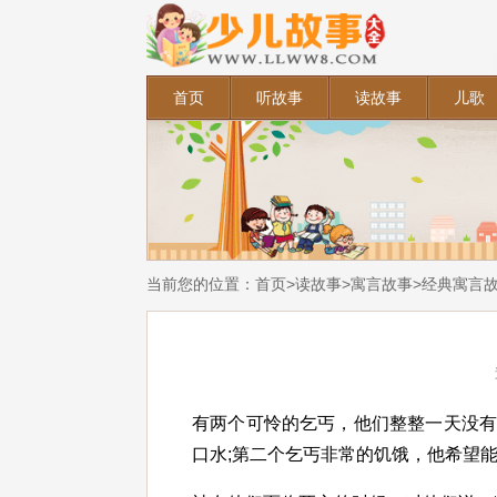
首页
听故事
读故事
儿歌
当前您的位置：
首页
>
读故事
>
寓言故事
>
经典寓言
有两个可怜的乞丐，他们整整一天没
口水;第二个乞丐非常的饥饿，他希望