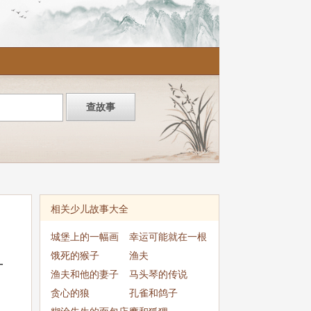
相关少儿故事大全
城堡上的一幅画
幸运可能就在一根
饿死的猴子
棒上
渔夫
一
渔夫和他的妻子
马头琴的传说
贪心的狼
孔雀和鸽子