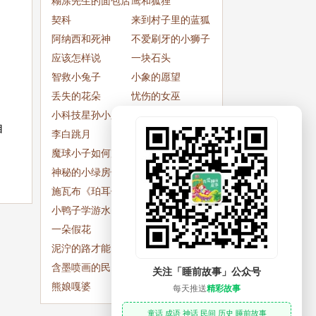
糊涂先生的面包店
鹰和狐狸
契科
来到村子里的蓝狐
阿纳西和死神
狸
不爱刷牙的小狮子
应该怎样说
一块石头
智救小兔子
小象的愿望
丢失的花朵
忧伤的女巫
小科技星孙小庆
赏画妙填五言联句
自
李白跳月
乾隆剃头
魔球小子如何完成
狐狸当侦探
使命
神秘的小绿房子
麻婆豆腐的传说
施瓦布《珀耳修
作家大仲马
斯》
小鸭子学游水
乐乐的奶奶长出胡
一朵假花
子了
太阳公公的宝贝
泥泞的路才能留下
丰山集的变迁
脚印
含墨喷画的民间传
小鱼学走路
关注「睡前故事」公众号
说
熊娘嘎婆
再提一个问题
每天推送
精彩故事
童话 成语 神话 民间 历史 睡前故事