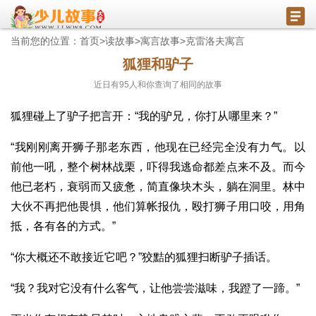
当前您的位置：
首页
>
读故事
>
寓言故事
>
克雷洛夫寓言
狐狸和驴子
近日有
95
人和你查询了相同的故事
狐狸碰上了驴子把言开：“我的驴兄，你打从哪里来？”
“我刚刚离开狮子那老东西，他现在已经完全没有力气。以
前他一吼，整个树林战栗，吓得我逃命都差点来不及。而今
他已老朽，衰弱而又疲惫，简直像块木头，躺在洞里。林中
大伙不再把他畏惧，他们算帐报仇，殴打狮子用口咬，用角
抵，各有各的方式。”
“你大概还不敢接近它吧？”狡黠的狐狸扫断驴子插话。
“我？我对它没有什么客气，让他尝尝滋味，我蹬了一蹄。”