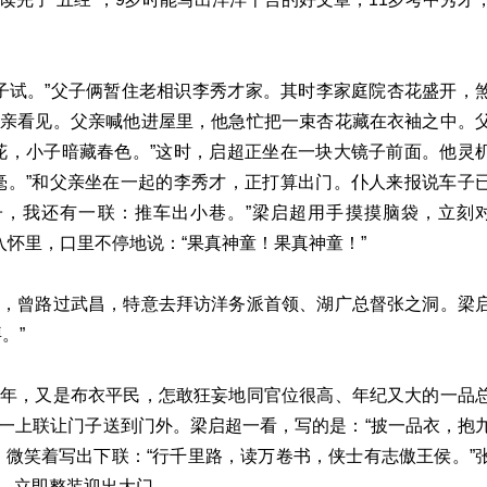
童子试。”父子俩暂住老相识李秀才家。其时李家庭院杏花盛开，
父亲看见。父亲喊他进屋里，他急忙把一束杏花藏在衣袖之中。
花，小子暗藏春色。”这时，启超正坐在一块大镜子前面。他灵
毫。”和父亲坐在一起的李秀才，正打算出门。仆人来报说车子
子，我还有一联：推车出小巷。”梁启超用手摸摸脑袋，立刻
入怀里，口里不停地说：“果真神童！果真神童！”
走，曾路过武昌，特意去拜访洋务派首领、湖广总督张之洞。梁
。”
少年，又是布衣平民，怎敢狂妄地同官位很高、年纪又大的一品
一上联让门子送到门外。梁启超一看，写的是：“披一品衣，抱
，微笑着写出下联：“行千里路，读万卷书，侠士有志傲王侯。”
，立即整装迎出大门。