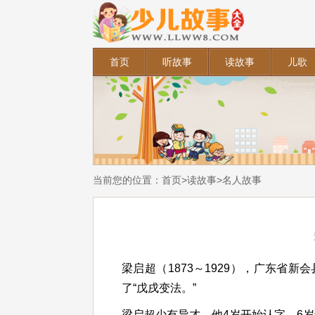
首页
听故事
读故事
儿歌
当前您的位置：
首页
>
读故事
>
名人故事
梁启超（1873～1929），广东省
了“戊戌变法。”
梁启超少有异才。他4岁开始认字，6岁