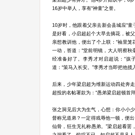
16岁中举人，享有“神童”之誉。
10岁时，他跟着父亲去新会县城应“
是好看，小启超起个大早去摘花，被
亲想教训他，便出了个上联：“袖里笼
一动，答道：“堂前明镜，大人明察秋
经准备好了。李秀才对启超说：“孩
道：“策马入长安。”李秀才当即把他揽
后来，少年梁启超为维新运动四处奔
超投的名帖署款为：“愚弟梁启超顿首拜
张之洞见后大为生气，心想：你小小
督称兄道弟？一定得戏辱他一顿，便出
仙骨，狂生无礼称愚弟。”梁启超看罢
之洞看了，惊叹不已。知启超不是凡人