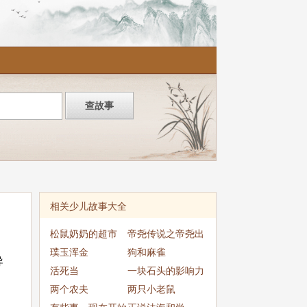
相关少儿故事大全
松鼠奶奶的超市
帝尧传说之帝尧出
璞玉浑金
世
狗和麻雀
导
活死当
一块石头的影响力
两个农夫
两只小老鼠
，