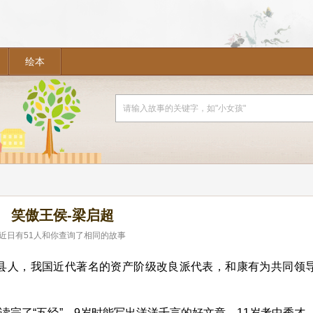
绘本
笑傲王侯-梁启超
近日有
51
人和你查询了相同的故事
新会县人，我国近代著名的资产阶级改良派代表，和康有为共同领
读完了“五经”，9岁时能写出洋洋千言的好文章，11岁考中秀才