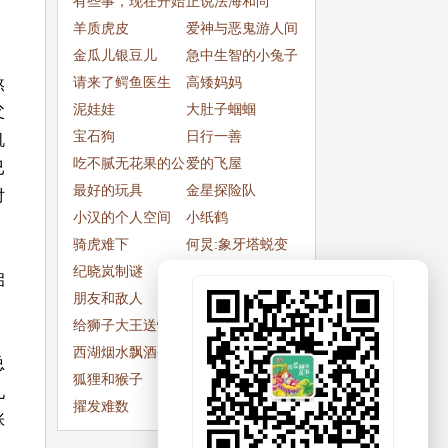
有些事，现在开始
正说法海和尚
也不晚
羊质虎皮
爱神与恶鬼游人间
金瓜儿银豆儿
急中生智的小兔子
请来了鳄鱼医生
高矮妈妈
煞
泥娃娃
大肚子蝈蝈
父
宝石狗
日行一善
机
吃不腻无花果的公
爱的飞屋
已
主
最好的玩具
金星探险队
对
小汉的个人空间
小纸鹤
骑虎难下
何炅:象牙塔蜕变
纪晓岚制谜
实录
有恃无恐的小鹿
启
朋友和敌人
美的化身
给狮子大王送快递
旅行者与骆驼
西湖烟水飘酒香
马和驴
总
狐狸和猴子
武松
九
擢发难数
沙漠
张