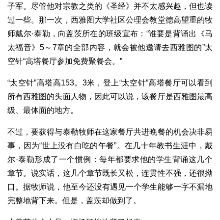
子军。尽管他对宗教之类的《圣经》并不太感兴趣，但也读
过一些。那一次，西雅图大学社区公理会教堂德高望重的牧
师戴尔·泰勒，向盖茨所在的班级宣布：“谁要是背诵出《马
太福音》5～7章的全部内容，就会被他邀请去西雅图的”太
空针“高塔餐厅参加免费聚餐会。”
“太空针”高塔高153。3米，登上“太空针”高塔餐厅可以看到
所有西雅图的头面人物，因此可以说，该餐厅是西雅图最高
级、最体面的地方。
不过，要获得与泰勒牧师在这家餐厅共进晚餐的机会决非易
事，因为“世上没有白吃的午餐”。在几十年教书生涯中，戴
尔·泰勒形成了一个惯例：每年都要求他的学生背诵这几个
章节。说实话，这几个章节既长又松，连贯性不强，还很拗
口。据牧师说，他至今还没有遇见一个学生能够一字不漏地
完整地背下来。但是，盖茨却做到了。