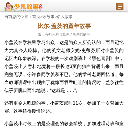
当前您的位置：
首页
>
读故事
>
名人故事
比尔·盖茨的童年故事
近日有
43
人和你查询了相同的故事
小盖茨在学校里学习出众，这是为众人所公认的，而且记忆
力尤其令人吃惊。他的英文老师安妮·史蒂芬斯对小盖茨的
记忆力印象较深。在学校的一次戏剧演出《黑色喜剧》中，
小盖茨出人意料地竟将一段长达3页的独白背诵出来，而且
完整无误，令许多同学羡慕不已。他的学科老师回忆道，每
当教师讲课中出现由于犹豫而吞吞吐吐的情况时，盖茨往往
似乎要脱口而出地说：“这就是……”。
还有更令人吃惊的事，小盖茨那时11岁，参加了一次背诵大
赛。这事还得慢慢说起。
小盖茨小时候上的是公理会的教会学校，参加过唱诗班和童