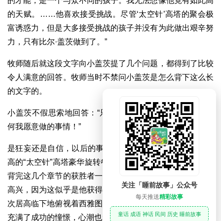
的才能，是一个与众不同的孩子。我无法想像他竟有如此高
的天赋。……他喜欢接受挑战。尽管‘太空针’高塔的聚会极
富诱惑力，但是大多接受挑战的孩子并没有为此做出艰辛努
力，只有比尔·盖茨做到了。”
牧师随后就这段文字向小盖茨提了几个问题，都得到了比较
令人满意的回答。牧师当时不禁问小盖茨是怎么背下这么长
的文字的。
小盖茨不假思索地回答：“只要我竭尽全力，我就能做成任
何我愿意做的事情！”
是狂妄还是自信，以后的事实给了明确的回答。在606英尺
高的“太空针”高塔豪华旋转餐厅里，小盖茨与其他31句勉强
背完这几个章节的获胜者一道同泰勒牧师共进晚餐。他非常
关注「睡前故事」公众号
高兴，因为这似乎是他获得的第一个大胜利。当小盖茨第一
每天推送
精彩故事
次居高临下地俯视着西雅图充满神秘的夜景时，对未来不禁
童话 成语 神话 民间 历史 睡前故事
充满了成功的憧憬，心潮也免澎湃起来。