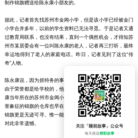
制作锦旗赠送给陈永康小朋友的。
据此，记者首先找苏州市金阊小学，但是该小学已经被金门
小学合并多年，以前的学生资料已无法寻觅。于是记者又通
过教育局联系，也没有结果，直到一个偶然机会，才得知苏
州市某居委会有一位叫陈永康的老人，记者再三打听，最终
幸运地得到了老人的家庭电话。昨日，记者见到了这位“传
奇”人物。
陈永康说，因为抓特务的事，当时的报告会一场接着一场，
由于荣誉都是给学校的，他从没有想到保留那些锦旗。陈永
康当年所在的苏州市金阊小学早已不存在，当年存放各种荣
誉象征的锦旗的仓库也早在上个世纪八十年代就被撤除了，
锦旗更是无迹可寻。惟一能够提供证据的线索断了，陈永康
对此非常遗憾。
关注「睡前故事」公众号
每天推送
精彩故事