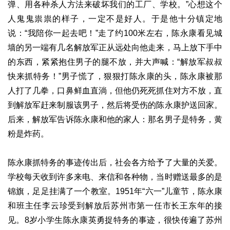
弹、用各种杀人方法来破坏我们的工厂、学校。”心想这个
人鬼鬼祟祟的样子，一定不是好人。于是他十分镇定地
说：“我陪你一起去吧！”走了约100米左右，陈永康看见城
墙的另一端有几名解放军正从远处向他走来，马上放下手中
的东西，紧紧抱住男子的腿不放，并大声喊：“解放军叔叔
快来抓特务！”男子慌了，狠狠打陈永康的头，陈永康被那
人打了几拳，口鼻鲜血直淌，但他仍死死抓住对方不放，直
到解放军赶来制服该男子，然后将受伤的陈永康护送回家。
后来，解放军告诉陈永康和他的家人：那名男子是特务，黄
粉是炸药。
陈永康抓特务的事迹传出后，社会各方给予了大量的关爱。
学校每天收到许多来电、来信和各种物，当时赠送最多的是
锦旗，足足挂满了一个教室。1951年“六一”儿童节，陈永康
和班主任李云珍受到解放后苏州市第一任市长王东年的接
见。8岁小学生陈永康英勇捉特务的事迹，很快传遍了苏州