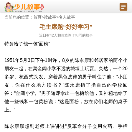
当前您的位置：
首页
>
读故事
>
名人故事
毛主席题“好好学习”
近日有
42
人和你查询了相同的故事
特务给了他一包“面粉”
1951年5月3日下午1时许，8岁的陈永康和邻居家的两个小
朋友一起，在离金阊小学不远的城墙上玩耍。突然，一个20
多岁、梳西式头发、穿着黑色皮鞋的男子叫住了他：“小朋
友，你在什么地方读书？”陈永康指了指自己的学校回
答：“金阊小学。”男子随即拿出一包糖给他，又神秘地给了
他一些钱和一包黄粉说：“这是面粉，放在你们老师的桌子
上。”
陈永康联想到老师上课讲过“反革命分子会用火药、手榴