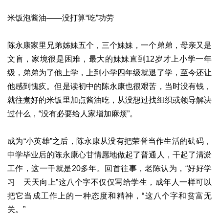
米饭泡酱油——没打算“吃”功劳
陈永康家里兄弟姊妹五个，三个妹妹，一个弟弟，母亲又是
文盲，家境很是困难，最大的妹妹直到12岁才上小学一年
级，弟弟为了他上学，上到小学四年级就退了学，至今还让
他感到愧疚。但是读初中的陈永康也很艰苦，当时没有钱，
就往煮好的米饭里加点酱油吃，从没想过找组织或领导解决
过什么，“没有必要给人家增加麻烦”。
成为“小英雄”之后，陈永康从没有把荣誉当作生活的砝码，
中学毕业后的陈永康心甘情愿地做起了普通人，干起了清淤
工作，这一干就是20多年。回首往事，老陈认为，“好好学
习 天天向上”这八个字不仅仅写给学生，成年人一样可以
把它当成工作上的一种态度和精神，“这八个字和贫富无
关。”