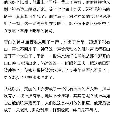
他想好了以后，就带上了干粮，背上了弓箭，偷偷摸摸地来
到了神泉边上躲藏起来。等了七七四十九天，还不见神马的
影子，其其巷可生气了。他拉满弓，对准神泉的泉眼狠狠地
射了一箭。这一箭没有射在泉眼上，却不偏不斜正好射中了
在泉底下草滩上吃草的神马。
雪白的神马痛苦地大吼了一声，冲出了神泉，跑进了积石
山，再也不回来了。神马这一声惊天动地的吼叫声把积石山
震开了个大口子，于是，一股洪水汹涌澎湃地从那个裂开的
山口冲击奔泻出来，怒涛滚滚，一眨眼的工夫，肥沃的田野
被冲毁了；茂密的果树被洪水冲走了；牛羊马匹也不见了；
男女老少也都被洪水冲走了。
从此以后，美丽的山乡变成了一个乱石滚滚的石头滩，河里
没有水，坡上没有草，地里不长庄稼。其其巷呢？被神马如
雷击般的吼声震死了，人们说这是神对他的报应。他死后变
成了一只老鼠，到处乱窜，打洞躲藏，终日见不得人。