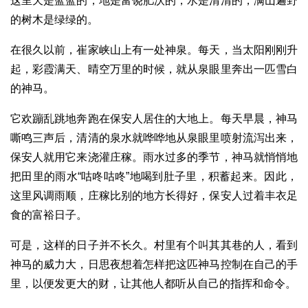
这里天是蓝蓝的，地是富饶肥沃的，水是清清的，满山遍野
的树木是绿绿的。
在很久以前，崔家峡山上有一处神泉。每天，当太阳刚刚升
起，彩霞满天、晴空万里的时候，就从泉眼里奔出一匹雪白
的神马。
它欢蹦乱跳地奔跑在保安人居住的大地上。每天早晨，神马
嘶鸣三声后，清清的泉水就哗哗地从泉眼里喷射流泻出来，
保安人就用它来浇灌庄稼。雨水过多的季节，神马就悄悄地
把田里的雨水“咕咚咕咚”地喝到肚子里，积蓄起来。因此，
这里风调雨顺，庄稼比别的地方长得好，保安人过着丰衣足
食的富裕日子。
可是，这样的日子并不长久。村里有个叫其其巷的人，看到
神马的威力大，日思夜想着怎样把这匹神马控制在自己的手
里，以便发更大的财，让其他人都听从自己的指挥和命令。