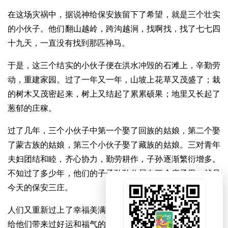
在这场灾祸中，据说神给保安族留下了希望，就是三个壮实
的小伙子。他们翻山越岭，跨沟越涧，找啊找，找了七七四
十九天，一直没有找到那匹神马。
于是，这三个结实的小伙子便在洪水冲毁的石滩上，辛勤劳
动，重建家园。过了一年又一年，山坡上花草又茂盛了；栽
的树木又茂密起来，树上又结起了累累硕果；地里又长起了
葱郁的庄稼。
过了几年，三个小伙子中第一个娶了回族的姑娘，第二个娶
了蒙古族的姑娘，第三个小伙子娶了藏族的姑娘。三对青年
夫妇团结和睦，齐心协力，勤劳耕作，子孙逐渐繁衍增多。
不知过了多少年，他们的子子孙孙分居在三个庄子里，就是
今天的保安三庄。
人们又重新过上了幸福美满的生活。但是人们并没有忘记那
给他们带来过好运和福气的神马。他们希望神马再回到保安