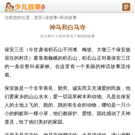
当前您的位置：
首页
>
读故事
>
民间故事
神马和白马寺
近日有
47
人和你查询了相同的故事
保安三庄（今甘肃省积石山干河滩、梅坡、大墩三个保安族
居住的村庄）紧靠着巍峨的积石山，积石山正对着保安三庄
的一条谷壑叫崔家峡。在这里有一个美丽的神话故事流传
着。
保安族是一个非常善良、勤劳、诚实而又充满爱的民族，他
们爱家乡的山山水水，爱一切花草树木和动物。凡是在保安
人的土地上飞的、跑的、跳的有生命的动物，哪怕是一只小
小的蚂蚁和一棵小草，他们都保护、爱惜。因此感动了天神
显灵，给了他们美好的家园。