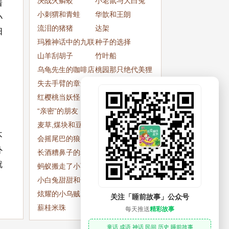
决战火鳞蛟
句
小老鼠与大白兔
着
小刺猬和青蛙
华歆和王朗
小
流泪的猪猪
达架
阳
玛雅神话中的九联
种子的选择
神
山羊刮胡子
竹叶船
乌龟先生的咖啡店
桃园那只绝代美狸
失去手臂的章鱼船
猫
丁点儿小风
长
红樱桃当妖怪
豹子身上的斑点是
“亲密”的朋友
怎么来的
寻宝的人
麦草,煤块和豆子
拿走胡萝卜
不
会摇尾巴的狼
画中人
外
长酒糟鼻子的老虎
怕黑的熊宝宝
就
蚂蚁搬走了小西
森林运动会
小白兔甜甜和长颈
小熊睡午觉
鹿先生
炫耀的小乌贼
黄鹤楼与仙人
关注「睡前故事」公众号
薪桂米珠
飞鸟惊蛇
每天推送
精彩故事
童话 成语 神话 民间 历史 睡前故事