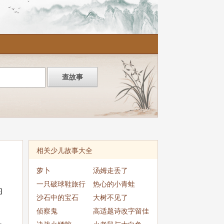
相关少儿故事大全
萝卜
汤姆走丢了
一只破球鞋旅行
热心的小青蛙
的
沙石中的宝石
大树不见了
侦察鬼
高适题诗改字留佳