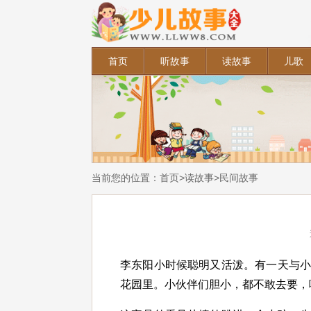
首页
听故事
读故事
儿歌
当前您的位置：
首页
>
读故事
>
民间故事
李东阳小时候聪明又活泼。有一天与
花园里。小伙伴们胆小，都不敢去要，