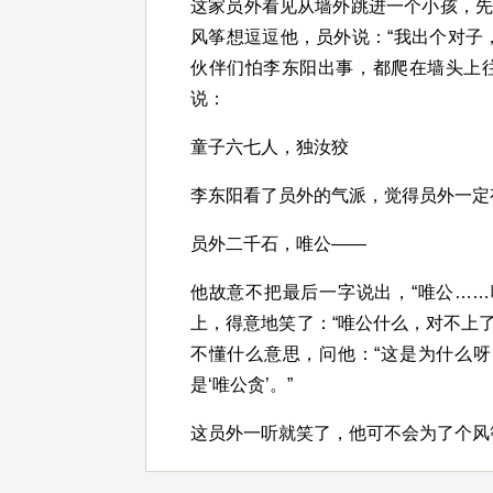
这家员外看见从墙外跳进一个小孩，
风筝想逗逗他，员外说：“我出个对子
伙伴们怕李东阳出事，都爬在墙头上
说：
童子六七人，独汝狡
李东阳看了员外的气派，觉得员外一定
员外二千石，唯公——
他故意不把最后一字说出，“唯公…
上，得意地笑了：“唯公什么，对不上了
不懂什么意思，问他：“这是为什么呀
是‘唯公贪’。”
这员外一听就笑了，他可不会为了个风