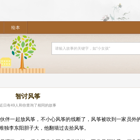
绘本
智讨风筝
近日有
49
人和你查询了相同的故事
小伙伴一起放风筝，不小心风筝的线断了，风筝被吹到一家员外
唯独李东阳胆子大，他翻墙过去拾风筝。