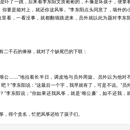
先是吓了一跳，后来看李东阳文质彬彬的，不像是坏孩子，便拿
，你要是能对上，就还你这风筝。”李东阳点头同意了，墙外的
往里看，一看没事，就都翻墙跳进来，员外就以此为题对李东
有二千石的俸禄，就对了个缺尾巴的下联：
…唯公……”地拉着长半日，调皮地与员外周旋。员外以为他对
吧？”李东阳说：“这最后一个字，我早就有了，可是不说。”员
？”李东阳说；“你如果还我风筝，就是‘唯公廉’，如不还我，
筝，得个贪名，忙把风筝还给了孩子们。