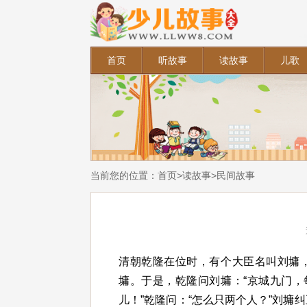
首页
听故事
读故事
儿歌
当前您的位置：
首页
>
读故事
>
民间故事
清朝乾隆在位时，有个大臣名叫刘墉
墉。于是，乾隆问刘墉：“京城九门，
儿！”乾隆问：“怎么只两个人？”刘墉