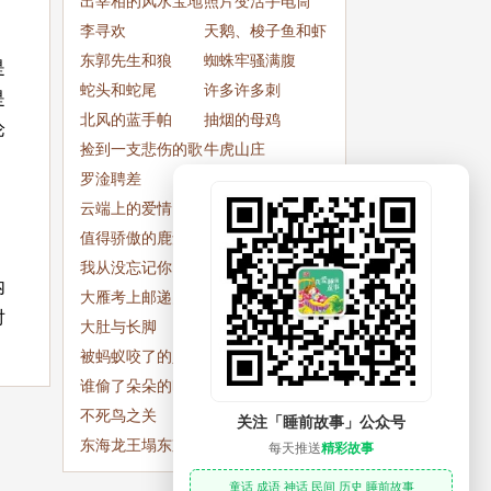
出宰相的风水宝地
照片变活手电筒
李寻欢
天鹅、梭子鱼和虾
东郭先生和狼
蜘蛛牢骚满腹
是
蛇头和蛇尾
许多许多刺
是
北风的蓝手帕
抽烟的母鸡
论
捡到一支悲伤的歌
牛虎山庄
，
罗淦聘差
破庙遇狐
云端上的爱情
电话里传来的暖气
值得骄傲的鹿角
小英雄杰克斗巨人
我从没忘记你
肉肠签子汤
内
大雁考上邮递员
小熊,小熊
对
大肚与长脚
忠义鼠
被蚂蚁咬了的人和
杰林的葡萄园
赫耳墨斯
谁偷了朵朵的时间
小羊寻找朋友
不死鸟之关
龙凤镯
关注「睡前故事」公众号
东海龙王塌东京
灌木丛中的小鹿
每天推送
精彩故事
童话 成语 神话 民间 历史 睡前故事