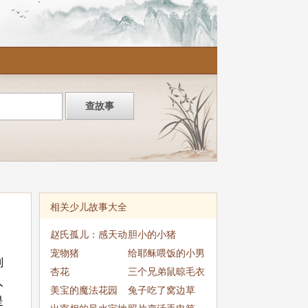
相关少儿故事大全
赵氏孤儿：感天动
胆小的小猪
地的历史真相
宠物猪
给耶稣喂饭的小男
刘
杏花
孩
三个兄弟鼠晾毛衣
人
美宝的魔法花园
兔子吃了窝边草
是