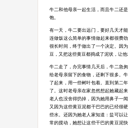
牛二和他母亲一起生活，而且牛二还
饱。
有一天，牛二要出远门，要好几天才
连做饭这么简单的事情做起来都很费
很长时间，终于做出了一个决定。因
豆，又把这些黄豆都捣成了泥状，让他
牛二走了，办完事情几天后，牛二急
给老母亲留下的食物，还剩下很多。
了起来，用一些树叶包着。直到第二
了。这时老母亲在家忽然想起她藏起
老人也没舍得扔掉，因为她用鼻子一
又因为这些黄豆泥都干巴巴的已经很
些水。还因为她老人家知道：盐可以
常的搅动，她想让这些干巴的黄豆泥