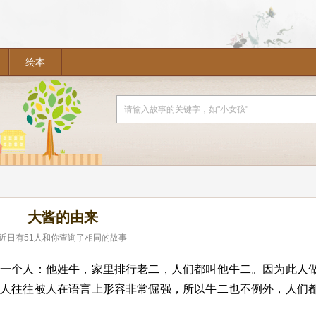
绘本
大酱的由来
近日有
51
人和你查询了相同的故事
么一个人：他姓牛，家里排行老二，人们都叫他牛二。因为此人
的人往往被人在语言上形容非常倔强，所以牛二也不例外，人们