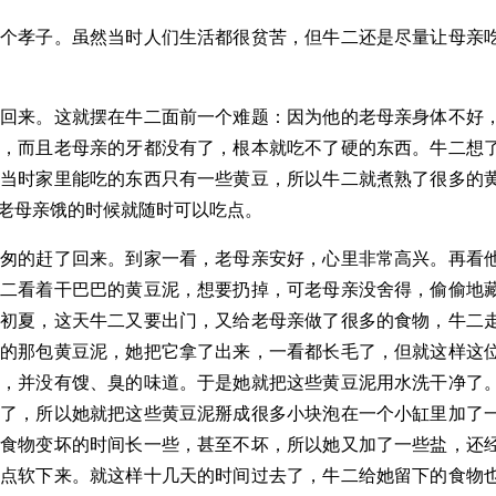
是个孝子。虽然当时人们生活都很贫苦，但牛二还是尽量让母亲
能回来。这就摆在牛二面前一个难题：因为他的老母亲身体不好
劲，而且老母亲的牙都没有了，根本就吃不了硬的东西。牛二想
为当时家里能吃的东西只有一些黄豆，所以牛二就煮熟了很多的
老母亲饿的时候就随时可以吃点。
匆匆的赶了回来。到家一看，老母亲安好，心里非常高兴。再看
牛二看着干巴巴的黄豆泥，想要扔掉，可老母亲没舍得，偷偷地
年初夏，这天牛二又要出门，又给老母亲做了很多的食物，牛二
来的那包黄豆泥，她把它拿了出来，一看都长毛了，但就这样这
闻，并没有馊、臭的味道。于是她就把这些黄豆泥用水洗干净了
硬了，所以她就把这些黄豆泥掰成很多小块泡在一个小缸里加了
让食物变坏的时间长一些，甚至不坏，所以她又加了一些盐，还
快点软下来。就这样十几天的时间过去了，牛二给她留下的食物