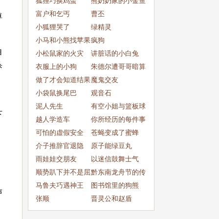
狐狸巧换鸡蛋
熊奶奶家的小金鱼
富户和乞丐
曹丕
尊
小狐狸哭了
绿精灵
小马和小熊找苹果
疯狗
自
小松鼠家的火灾
讲脏话的小白兔
杀
衣服上的小狗
朱德尔遭哥哥暗算
做了才会知道结果
魔鬼交友
小袋鼠换尾巴
观音石
，
泥人先生
有空小姐与篮板球
下
越人学造车
小姐
你所经历的每件事
可怕的虚假安全
都是好的
苍蝇变成了蜜蜂
介子推辞官退隐
原子能绿豆丸
雨娃娃交朋友
以迷信鼓舞士气
顺势趴下并不是屈
黔东南龙舟节的传
服的智慧
马鲁夫巧遇神王
说
图书馆里的狗熊
声
张顺
晋灵公和赵盾