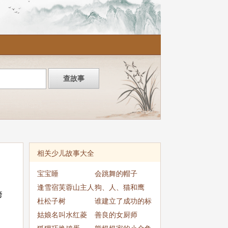
相关少儿故事大全
宝宝睡
会跳舞的帽子
逢雪宿芙蓉山主人
狗、人、猫和鹰
挎
杜松子树
谁建立了成功的标
。
姑娘名叫水红菱
准
善良的女厨师