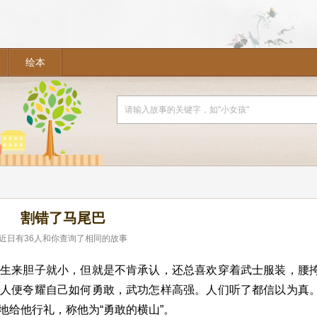
绘本
割错了马尾巴
近日有
36
人和你查询了相同的故事
他生来胆子就小，但就是不肯承认，还总喜欢穿着武士服装，腰
逢人便夸耀自己如何勇敢，武功怎样高强。人们听了都信以为真
地给他行礼，称他为“勇敢的横山”。