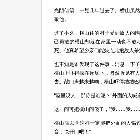
光阴似箭，一晃几年过去了。横山虽
敬他。
过了不久，横山住的村子受到敌人的
己勇敢的横山却躲在家里一动也不敢
死。他真希望乡亲们能炔点儿把敌人杀
也不知是谁发现了这件事，消息一下
横山正吓得躲在床底下，忽然听见有
去。敲门声越来越响，横山吓得结结巴
“屋里没人，那你是谁呢？”外面的人喊
这一问可把横山问傻了，“我……我……
横山满以为这样一定能把外面的人骗
音，快开门吧！”