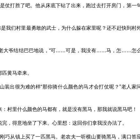
概是仗打胜了吧。他从床底下钻了出来，跑过去打开房门，第一
你是我们村里最勇敢的武士，为什么躲在家里呢？还不赶快到村
着老大爷结结巴巴地说，“可……可是，我没有……马，怎……怎
那匹黄马牵来。
横山装出很为难的样“那你骑什么颜色的马才会打仗呢？”老人家
起来：村里什么颜色的马都有，就是没有黑马，那我就说黑马吧！
山说完，得意地坐了下来。心里想：这回你们拿我没办法了。
天刚巧从镇上买了一匹黑马。老农夫一听横山要骑黑马，满口答