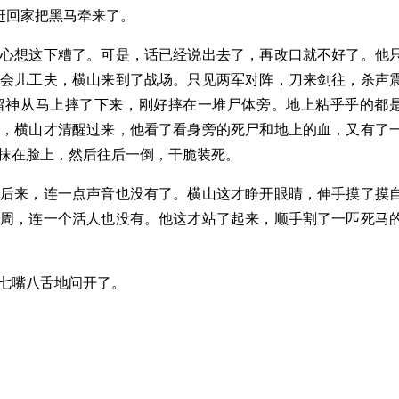
赶回家把黑马牵来了。
，心想这下糟了。可是，话已经说出去了，再改口就不好了。他
一会儿工夫，横山来到了战场。只见两军对阵，刀来剑往，杀声
留神从马上摔了下来，刚好摔在一堆尸体旁。地上粘乎乎的都
子，横山才清醒过来，他看了看身旁的死尸和地上的血，又有了
抹在脸上，然后往后一倒，干脆装死。
，后来，连一点声音也没有了。横山这才睁开眼睛，伸手摸了摸
四周，连一个活人也没有。他这才站了起来，顺手割了一匹死马
七嘴八舌地问开了。