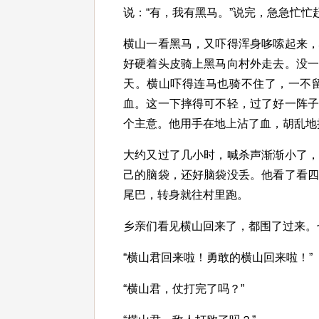
说：“有，我有黑马。”说完，急急忙忙
横山一看黑马，又吓得浑身哆嗦起来
好硬着头皮骑上黑马向村外走去。没
天。横山吓得连马也骑不住了，一不
血。这一下摔得可不轻，过了好一阵
个主意。他用手在地上沾了血，胡乱地
大约又过了几小时，喊杀声渐渐小了
己的脑袋，还好脑袋没丢。他看了看
尾巴，转身就往村里跑。
乡亲们看见横山回来了，都围了过来。
“横山君回来啦！勇敢的横山回来啦！”
“横山君，仗打完了吗？”