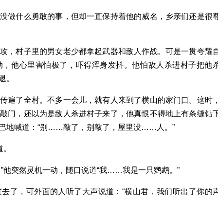
然没做什么勇敢的事，但却一直保持着他的威名，乡亲们还是很
围攻，村子里的男女老少都拿起武器和敌人作战。可是一贯夸耀
动，他心里害怕极了，吓得浑身发抖。他怕敌人杀进村子把他
退。
子传遍了全村。不多一会儿，就有人来到了横山的家门口。这时
人敲门，还以为是敌人杀进村子来了，他真恨不得地上有条缝钻
巴地喊道：“别……敲了，别敲了，屋里没……人。”
道。
”他突然灵机一动，随口说道“我……我是一只鹦鹉。”
过去了，可外面的人听了大声说道：“横山君，我们听出了你的