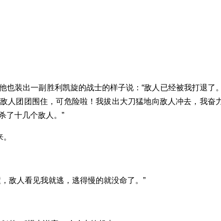
他也装出一副胜利凯旋的战士的样子说：“敌人已经被我打退了
被敌人团团围住，可危险啦！我拔出大刀猛地向敌人冲去，我奋
杀了十几个敌人。”
来。
。
撞，敌人看见我就逃，逃得慢的就没命了。”