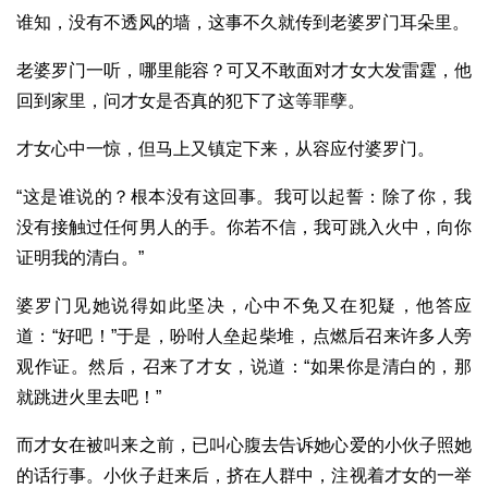
谁知，没有不透风的墙，这事不久就传到老婆罗门耳朵里。
老婆罗门一听，哪里能容？可又不敢面对才女大发雷霆，他
回到家里，问才女是否真的犯下了这等罪孽。
才女心中一惊，但马上又镇定下来，从容应付婆罗门。
“这是谁说的？根本没有这回事。我可以起誓：除了你，我
没有接触过任何男人的手。你若不信，我可跳入火中，向你
证明我的清白。”
婆罗门见她说得如此坚决，心中不免又在犯疑，他答应
道：“好吧！”于是，吩咐人垒起柴堆，点燃后召来许多人旁
观作证。然后，召来了才女，说道：“如果你是清白的，那
就跳进火里去吧！”
而才女在被叫来之前，已叫心腹去告诉她心爱的小伙子照她
的话行事。小伙子赶来后，挤在人群中，注视着才女的一举