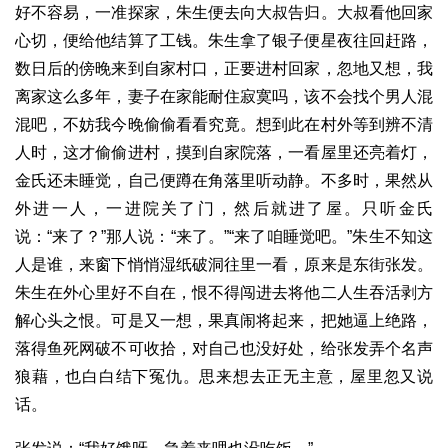
好不容易，一准探家，朱生便去向大叔告归。大叔看他回家
心切，便给他结算了工钱。朱生拿了银子便星夜往回赶路，
数日后的傍晚来到自家村口，正要进村回家，忽地又想，我
离家这么多年，妻子在家能耐住寂寞吗，该不会找个男人混
混吧，不妨我今晚偷偷看看究竟。想到此在村外等到辨不清
人时，这才偷偷进村，摸到自家院落，一看屋里还亮着灯，
金氏还未睡觉，自己便蹲在角落里听动静。不多时，果然从
外进一人，一进院关了门，然后就进了屋。只听金氏
说：“来了？”那人说：“来了。”“来了咱睡觉吧。”朱生不知这
人是谁，来窗下悄悄湿纸破洞往里一看，原来是东街张发。
朱生在外心里好不自在，恨不得闯进去将他二人生吞活剥方
解心头之恨。可是又一想，果真闹将起来，把她逼上绝路，
落得鱼死网破不可收拾，对自己也没好处，给张发弄个名声
狼藉，也白白结下冤仇。思来想去正无主意，屋里忽又说
话。