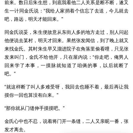
前来。数日后朱生想，到底我看他二人关系是断不断，遂又
生一计同金氏说：“我给人家捎着个信忘了去送，今儿就去
吧，路远，明天才能回来。”
同金氏说妥，朱生便故意从东街人多的地方走过，别人问起
他便说去某村，明天才回来。果然张发闻信，到了晚上就又
来找金氏。其时朱生早又溜进院子在角落里偷看哩，只见张
发来叫门，金氏不给他开，只在屋内说：“你走吧，俺男人
回来学了本事，一摸脉就知道了咱俩的事，以后就断了
吧。”
“就这样断了叫人多难受呀，我回去也睡不着，最后再让我
摸你一回也算没有白来。”
“那你就从门缝伸手摸摸吧。”
金氏心中也不忍，说着将门开一条缝，二人又亲昵一番，张
发才离去。