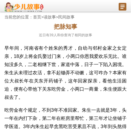
当前您的位置：
首页
>
读故事
>
民间故事
把脉知事
近日有
39
人和你查询了相同的故事
早年间，河南省有个姓朱的秀才，自幼与邻村金家之女定
亲，18岁上将金氏娶过门来，小两口你恩我爱欢乐无比。谁
知没多久，二老相继下世，家道中落，日子一下陷入困境。
朱生从未理过农活，拿不起锄弄不动镢，这可咋办？本家有
位大叔长年在关东开药铺子，这年回家探亲，看他生活困
迫，便有心带他下关东吃劳金，小两口一商量，朱生便跟大
叔去了。
吃劳金有个规定，不到3年不准回家。朱生一去就是3年，头
一年在内打下杂，第二年在柜房里帮忙，第三年才让坐铺子
学医道。3年内朱生起早贪黑吃苦受累且不说，3年到头熬得