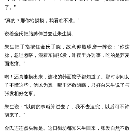
了。”
“真的？那你给摸摸，我看准不准。”
说着金氏把胳膊伸过去让朱生摸。
朱生把手指按住金氏手腕，故意仰脸琢磨一阵说：“你这
脉，忽哩忽嗒，混着东街张发，昨夜里办罢事，吃的是荞麦
面疙瘩。”
哟！还真能摸出来，连吃的荞面饺子都知道了。那时乡间女
子不懂这些，信以为真，哪里还敢隐瞒，只好向朱生说了与
张发相好之事。
朱生说：“以前的事就算过去了，我不去追究，以后可不许
胡来了。”
金氏连连点头称是。这日街坊都知朱生回来，张发自然不敢