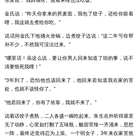
张发说：“我好饿呀。急着来哩也没吃饭。”
金氏说：“昨天你拿来的荞麦面，我包了饺子，还给你留着
哩，我这就去煮给你吃。”
说话间金氏下地捅火坐锅，边煮饺子边说：“这二年亏你帮
补不少，不然我可没法过来。”
“哪里话！虽这么说，要让你男人回来知道了咱的事，说不
清要恨死我哩！”
“3年到了，恐怕他也该回来了，他回来若知道我在家的苦
处，也就不该怪你了。”
“他若回来了，你有了依靠，我就不来了。”
说着话饺子煮熟，二人各盛一碗吃起来。朱生在外听得屋里
无了动静，心里如打翻了五味瓶，酸甜苦辣一齐涌来，思想
一阵，最终还觉得忍为上策。一个弱女子，3年来在家苦熬