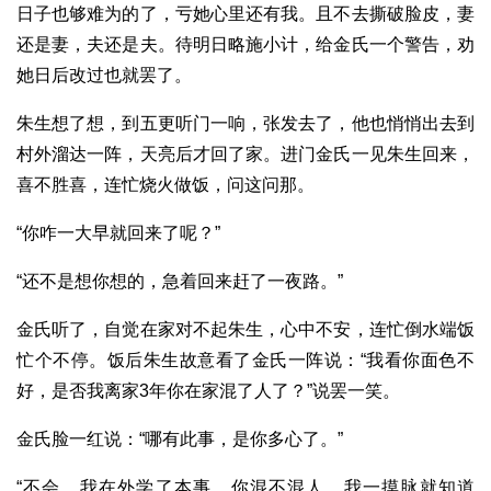
日子也够难为的了，亏她心里还有我。且不去撕破脸皮，妻
还是妻，夫还是夫。待明日略施小计，给金氏一个警告，劝
她日后改过也就罢了。
朱生想了想，到五更听门一响，张发去了，他也悄悄出去到
村外溜达一阵，天亮后才回了家。进门金氏一见朱生回来，
喜不胜喜，连忙烧火做饭，问这问那。
“你咋一大早就回来了呢？”
“还不是想你想的，急着回来赶了一夜路。”
金氏听了，自觉在家对不起朱生，心中不安，连忙倒水端饭
忙个不停。饭后朱生故意看了金氏一阵说：“我看你面色不
好，是否我离家3年你在家混了人了？”说罢一笑。
金氏脸一红说：“哪有此事，是你多心了。”
“不会，我在外学了本事，你混不混人，我一摸脉就知道