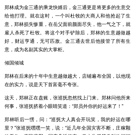
郑林成为金三通的乘龙快婿后，金三通更是将更多的生意交
给他打理。就在这时，一个叫杜牧的大商人和他抢起了生
意，郑林损失惨重，在岳父面前颜面尽失，他一气之下，就
雇人杀死了杜牧。将这个对手铲除后，郑林的生意越做越
好，财运亨通，无可匹敌。金三通去世后他接管了所有生
意，成为名副其实的大掌柜。
倾国倾城
郑林在后来的十年中生意越做越大，店铺遍布全国，以他现
在的实力，说是天下首富毫不夸张。
这天，郑林正在盘账，张巡抚忽然找上门来。郑林问他所来
何事，张巡抚挤着小眼睛笑道：“郑员外你的好运来了！”
郑林听后一愣，问：“巡抚大人真会开玩笑，我的好运在哪
里？”张巡抚嘿嘿一笑，说：“近几年全国灾害不断，庄稼颗