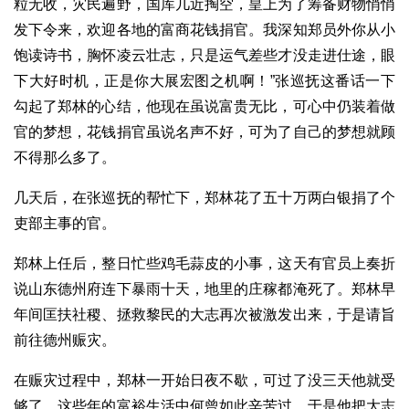
粒无收，灾民遍野，国库几近掏空，皇上为了筹备财物悄悄
发下令来，欢迎各地的富商花钱捐官。我深知郑员外你从小
饱读诗书，胸怀凌云壮志，只是运气差些才没走进仕途，眼
下大好时机，正是你大展宏图之机啊！”张巡抚这番话一下
勾起了郑林的心结，他现在虽说富贵无比，可心中仍装着做
官的梦想，花钱捐官虽说名声不好，可为了自己的梦想就顾
不得那么多了。
几天后，在张巡抚的帮忙下，郑林花了五十万两白银捐了个
吏部主事的官。
郑林上任后，整日忙些鸡毛蒜皮的小事，这天有官员上奏折
说山东德州府连下暴雨十天，地里的庄稼都淹死了。郑林早
年间匡扶社稷、拯救黎民的大志再次被激发出来，于是请旨
前往德州赈灾。
在赈灾过程中，郑林一开始日夜不歇，可过了没三天他就受
够了，这些年的富裕生活中何曾如此辛苦过，于是他把大志