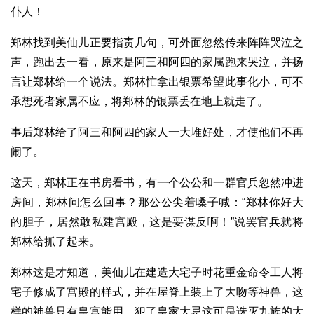
仆人！
郑林找到美仙儿正要指责几句，可外面忽然传来阵阵哭泣之
声，跑出去一看，原来是阿三和阿四的家属跑来哭泣，并扬
言让郑林给一个说法。郑林忙拿出银票希望此事化小，可不
承想死者家属不应，将郑林的银票丢在地上就走了。
事后郑林给了阿三和阿四的家人一大堆好处，才使他们不再
闹了。
这天，郑林正在书房看书，有一个公公和一群官兵忽然冲进
房间，郑林问怎么回事？那公公尖着嗓子喊：“郑林你好大
的胆子，居然敢私建宫殿，这是要谋反啊！”说罢官兵就将
郑林给抓了起来。
郑林这是才知道，美仙儿在建造大宅子时花重金命令工人将
宅子修成了宫殿的样式，并在屋脊上装上了大吻等神兽，这
样的神兽只有皇宫能用，犯了皇家大忌这可是诛灭九族的大