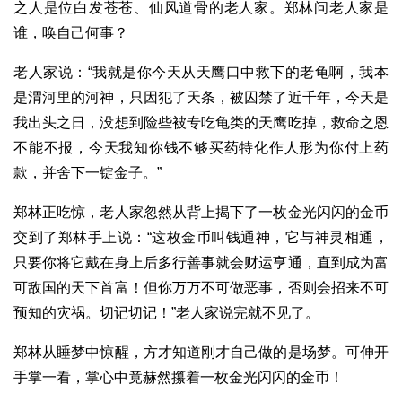
之人是位白发苍苍、仙风道骨的老人家。郑林问老人家是
谁，唤自己何事？
老人家说：“我就是你今天从天鹰口中救下的老龟啊，我本
是渭河里的河神，只因犯了天条，被囚禁了近千年，今天是
我出头之日，没想到险些被专吃龟类的天鹰吃掉，救命之恩
不能不报，今天我知你钱不够买药特化作人形为你付上药
款，并舍下一锭金子。”
郑林正吃惊，老人家忽然从背上揭下了一枚金光闪闪的金币
交到了郑林手上说：“这枚金币叫钱通神，它与神灵相通，
只要你将它戴在身上后多行善事就会财运亨通，直到成为富
可敌国的天下首富！但你万万不可做恶事，否则会招来不可
预知的灾祸。切记切记！”老人家说完就不见了。
郑林从睡梦中惊醒，方才知道刚才自己做的是场梦。可伸开
手掌一看，掌心中竟赫然攥着一枚金光闪闪的金币！