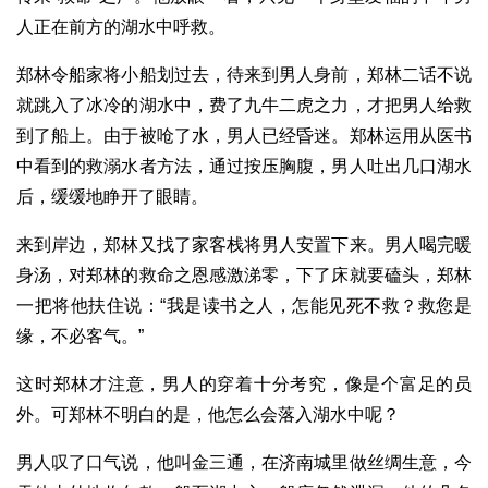
人正在前方的湖水中呼救。
郑林令船家将小船划过去，待来到男人身前，郑林二话不说
就跳入了冰冷的湖水中，费了九牛二虎之力，才把男人给救
到了船上。由于被呛了水，男人已经昏迷。郑林运用从医书
中看到的救溺水者方法，通过按压胸腹，男人吐出几口湖水
后，缓缓地睁开了眼睛。
来到岸边，郑林又找了家客栈将男人安置下来。男人喝完暖
身汤，对郑林的救命之恩感激涕零，下了床就要磕头，郑林
一把将他扶住说：“我是读书之人，怎能见死不救？救您是
缘，不必客气。”
这时郑林才注意，男人的穿着十分考究，像是个富足的员
外。可郑林不明白的是，他怎么会落入湖水中呢？
男人叹了口气说，他叫金三通，在济南城里做丝绸生意，今