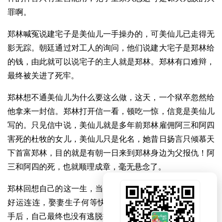
罪啊。
郑林喊冤说建宅子是美仙儿一手操办的，可美仙儿已走得无
影无踪。朝廷通过对工人的询问，他们说建大宅子是郑林给
的钱，由此就可以说宅子的主人就是郑林。郑林有口难辩，
最终被关进了死牢。
郑林想不通美仙儿为什么要这么做，这天，一个狱卒忽然给
他拿来一封信。郑林打开信一看，顿吃一惊，信竟是美仙儿
写的。只见信中说，美仙儿就是多年前郑林雇佣阿三和阿四
害死的杜牧的女儿，美仙儿只是化名，她昔日扬言只倾慕天
下首富郑林，目的就是有朝一日来到郑林身边为父报仇！阿
三和阿四的死，也就顺理成章，毫无悬念了。
郑林回想自己的这一生，当初不顾一切救下金三通后，自己
好运连连，娶妻生子何等快乐;而当为了打败对手而痛下杀
手后，自己最终也没有逃脱报应，陷入死牢之中。