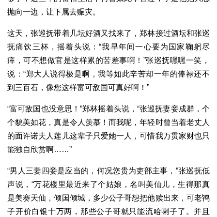
抛向一边，让下属去赈灾。
这天，张巡抚带着几坛好酒又找来了，郑林接过酒坛和张巡
抚痛饮三杯，摇着头说：“我早年间一心要为国家鞠躬尽
瘁，可不想做官是这样累的苦差事啊！”张巡抚嘿嘿一笑，
说：“郑大人说得极是啊，我等如此辛苦却一年的俸禄还不
到三百石，像您这样富可敌国可真好啊！”
“富可敌国也没意思！”郑林摇着头说，“张巡抚妻妾成群，个
个貌美如花，真是令人羡慕！而我呢，年轻时曾当着老丈人
的面许诺夫人莲儿这辈子只爱她一人，可惜我万贯家财也只
能独自欣赏啊……”
“男人三妻四妾是应当的，何况您贵为吏部主事，”张巡抚低
声说，“万花楼里最近来了个姑娘，名叫美仙儿，生得那真
是美赛天仙，倾国倾城，多少公子哥想把他赎出来，可老鸨
子开价白银十万两，那些公子哥就只能流哈喇子了。并且