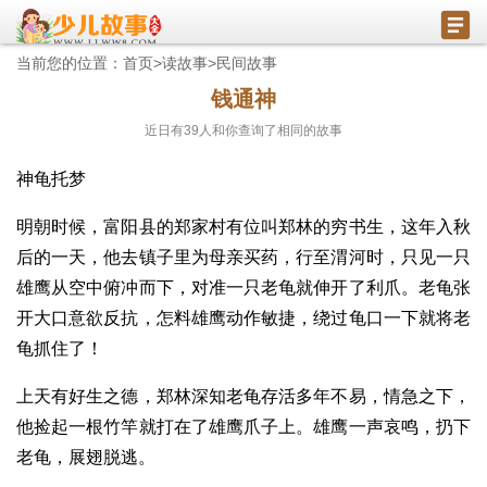
当前您的位置：
首页
>
读故事
>
民间故事
钱通神
近日有
39
人和你查询了相同的故事
神龟托梦
明朝时候，富阳县的郑家村有位叫郑林的穷书生，这年入秋
后的一天，他去镇子里为母亲买药，行至渭河时，只见一只
雄鹰从空中俯冲而下，对准一只老龟就伸开了利爪。老龟张
开大口意欲反抗，怎料雄鹰动作敏捷，绕过龟口一下就将老
龟抓住了！
上天有好生之德，郑林深知老龟存活多年不易，情急之下，
他捡起一根竹竿就打在了雄鹰爪子上。雄鹰一声哀鸣，扔下
老龟，展翅脱逃。