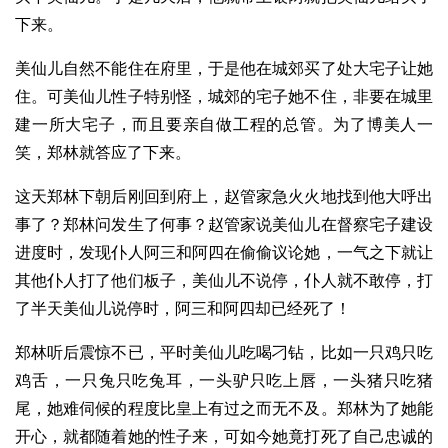
下来。
美仙儿自然不能住在府里，于是他在城郊买了处大宅子让她
住。可美仙儿性子特别怪，城郊的宅子她不住，非要在城里
建一所大宅子，而且要亲自做工程的总管。为了博美人一
笑，郑林就答应了下来。
这天郑林下朝后刚回到府上，赵管家急火火地找到他大呼出
事了？郑林问发生了何事？赵管家说美仙儿在督察宅子建设
进度时，发现仆人阿三和阿四在偷偷议论她，一气之下就让
其他仆人打了他们板子，美仙儿不说停，仆人就不敢停，打
了半天美仙儿说停时，阿三和阿四却已经死了！
郑林听后震惊不已，平时美仙儿吃喝刁钻，比如一只鸡只吃
鸡舌，一只兔只吃兔耳，一头驴只吃上唇，一头猪只吃猪
尾，她难伺候的程度比皇上有过之而无不及。郑林为了她能
开心，就都随着她的性子来，可如今她竟打死了自己忠诚的