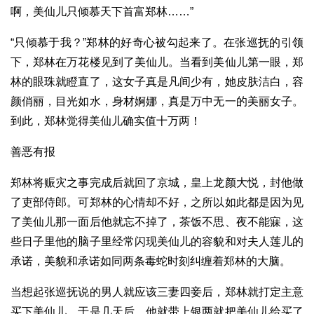
啊，美仙儿只倾慕天下首富郑林……”
“只倾慕于我？”郑林的好奇心被勾起来了。在张巡抚的引领
下，郑林在万花楼见到了美仙儿。当看到美仙儿第一眼，郑
林的眼珠就瞪直了，这女子真是凡间少有，她皮肤洁白，容
颜俏丽，目光如水，身材婀娜，真是万中无一的美丽女子。
到此，郑林觉得美仙儿确实值十万两！
善恶有报
郑林将赈灾之事完成后就回了京城，皇上龙颜大悦，封他做
了吏部侍郎。可郑林的心情却不好，之所以如此都是因为见
了美仙儿那一面后他就忘不掉了，茶饭不思、夜不能寐，这
些日子里他的脑子里经常闪现美仙儿的容貌和对夫人莲儿的
承诺，美貌和承诺如同两条毒蛇时刻纠缠着郑林的大脑。
当想起张巡抚说的男人就应该三妻四妾后，郑林就打定主意
买下美仙儿。于是几天后，他就带上银两就把美仙儿给买了