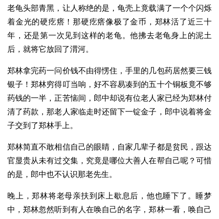
老龟头部青黑，让人称绝的是，龟壳上竟载满了一个个闪烁
着金光的硬疙瘩！那硬疙瘩像极了金币，郑林活了近三十
年，还是第一次见到这样的老龟。他拂去老龟身上的泥土
后，就将它放回了渭河。
郑林拿完药一问价钱不由得愣住，手里的几包药居然要三钱
银子！郑林穷得叮当响，好不容易凑到的五十个铜板竟不够
药钱的一半，正苦恼间，郎中却说有位老人家已经为郑林付
清了药款，那老人家临走时还留下一锭金子，郎中说着将金
子交到了郑林手上。
郑林简直不敢相信自己的眼睛，自家几辈子都是贫民，跟达
官显贵从未有过交集，究竟是哪位大善人在帮自己呢？可惜
的是，郎中也不认识那老先生。
晚上，郑林将老母亲扶到床上歇息后，他也睡下了。睡梦
中，郑林忽然听到有人在唤自己的名字，郑林一看，唤自己