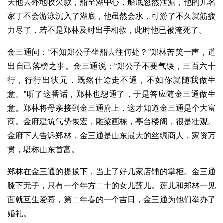
天他去外地收欠款，船至湖中心，船底忽然泄漏，他的几名
家丁不会游泳沉入了湖底，他虽然会水，可游了不久就筋疲
力尽了，若不是郑林及时出手相救，此时他已被淹死了。
金三通问：“不知郑公子坐船去往何处？”郑林苦笑一声，道
出自己落榜之事。金三通说：“郑公子不要气馁，三百六十
行，行行出状元，既然仕途走不通，不如你就随我做生
意。”听了这番话，郑林也想通了，于是答应随金三通做生
意。郑林将母亲接到金三通府上，这才知道金三通是个大富
商。金府建筑气势恢宏，雕梁画栋，亭台楼阁，很是壮观。
金府下人告诉郑林，金三通是山东最大的丝绸商人，家资万
贯，堪称山东首富。
郑林在金三通的提拔下，当上了好几家店铺的掌柜。金三通
膝下无子，只有一个年方二十的女儿莲儿。莲儿和郑林一见
面就互生爱慕，第二年春的一个吉日，金三通为他们举办了
婚礼。