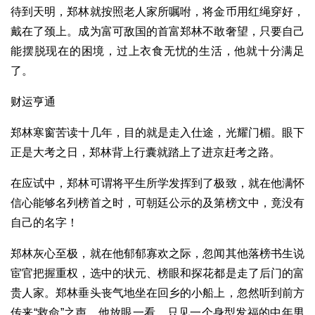
待到天明，郑林就按照老人家所嘱咐，将金币用红绳穿好，
戴在了颈上。成为富可敌国的首富郑林不敢奢望，只要自己
能摆脱现在的困境，过上衣食无忧的生活，他就十分满足
了。
财运亨通
郑林寒窗苦读十几年，目的就是走入仕途，光耀门楣。眼下
正是大考之日，郑林背上行囊就踏上了进京赶考之路。
在应试中，郑林可谓将平生所学发挥到了极致，就在他满怀
信心能够名列榜首之时，可朝廷公示的及第榜文中，竟没有
自己的名字！
郑林灰心至极，就在他郁郁寡欢之际，忽闻其他落榜书生说
宦官把握重权，选中的状元、榜眼和探花都是走了后门的富
贵人家。郑林垂头丧气地坐在回乡的小船上，忽然听到前方
传来“救命”之声。他放眼一看，只见一个身型发福的中年男